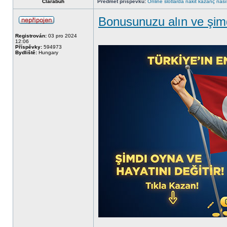
Clarabuh
Předmět příspěvku:
Online slotlarda nakit kazanç nasıl
Bonusunuzu alın ve şim
Registrován:
03 pro 2024
12:06
Příspěvky:
594973
Bydliště:
Hungary