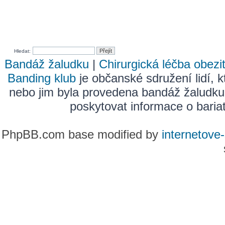
Hledat:
Bandáž žaludku
|
Chirurgická léčba obezi
Banding klub
je občanské sdružení lidí, k
nebo jim byla provedena bandáž žaludku
poskytovat informace o bariatr
PhpBB.com base modified by
internetove-