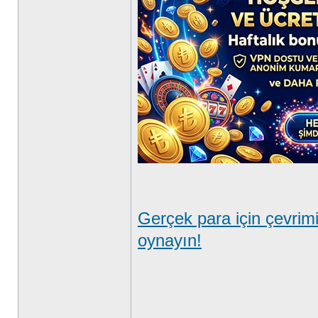
Gerçek para için çevrim
oynayın!