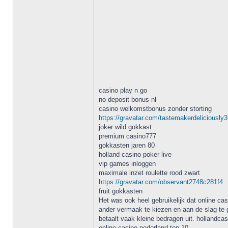
casino play n go
no deposit bonus nl
casino welkomstbonus zonder storting
https://gravatar.com/tastemakerdeliciously
joker wild gokkast
premium casino777
gokkasten jaren 80
holland casino poker live
vip games inloggen
maximale inzet roulette rood zwart
https://gravatar.com/observant2748c281f4
fruit gokkasten
Het was ook heel gebruikelijk dat online ca
ander vermaak te kiezen en aan de slag te g
betaalt vaak kleine bedragen uit. hollandcas
online casino nederland top 10