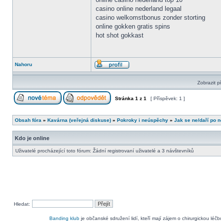
casino online nederland legaal
casino welkomstbonus zonder storting
online gokken gratis spins
hot shot gokkast
Nahoru
Zobrazit p
Stránka
1
z
1
[ Příspěvek: 1 ]
Obsah fóra
»
Kavárna (veřejná diskuse)
»
Pokroky i neúspěchy
»
Jak se ne/daří po 
Kdo je online
Uživatelé procházející toto fórum: Žádní registrovaní uživatelé a 3 návštevníků
Hledat:
Banding klub
je občanské sdružení lidí, kteří mají zájem o chirurgickou léč