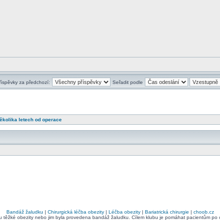
říspěvky za předchozí:
Seřadit podle
několika letech od operace
Bandáž žaludku
|
Chirurgická léčba obezity
|
Léčba obezity
|
Bariatrická chirurgie
|
choob.cz
bu těžké obezity nebo jim byla provedena bandáž žaludku. Cílem klubu je pomáhat pacientům po ope