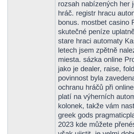
rozsah nabízených her j
hráč. registr hracu auto
bonus. mostbet casino 
skutečné peníze uplatn
stare hraci automaty K
letech jsem zpětně nale
miesta. sázka online Pro
jako je dealer, raise, fo
povinnost byla zavedena
ochranu hráčů při online
platí na výherních autom
kolonek, takže vám nasta
greek gods pragmaticpl
2023 kde můžete přenés
však ujistit, je velmi d