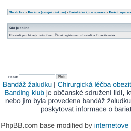
Obsah fóra
»
Kavárna (veřejná diskuse)
»
Bariatrické i jiné operace
»
Bariatr. operac
Kdo je online
Uživatelé procházející toto fórum: Žádní registrovaní uživatelé a 7 návštevníků
Hledat:
Bandáž žaludku
|
Chirurgická léčba obezi
Banding klub
je občanské sdružení lidí, k
nebo jim byla provedena bandáž žaludku
poskytovat informace o bariatr
PhpBB.com base modified by
internetove-