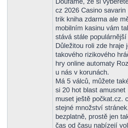
Doufáme, že si vyberete
cz 2026 Casino savarin 
trik kniha zdarma ale měj
mobilním kasinu vám ta
stává stále populárnější
Důležitou roli zde hraje j
takového rizikového hráč
hry online automaty Roz
u nás v korunách.
Má 5 válců, můžete také
si 20 hot blast amusnet
muset ještě počkat.cz. 
stejné množství stránek
bezplatně, prostě jen ta
čas od času nabízejí vo