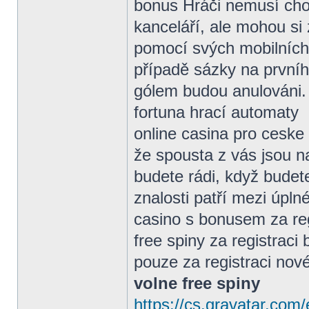
bonus Hráči nemusí cho
kanceláří, ale mohou si
pomocí svých mobilních 
případě sázky na prvního
gólem budou anulováni.
fortuna hrací automaty
online casina pro cesk
že spousta z vás jsou na
budete rádi, když budet
znalosti patří mezi úpln
casino s bonusem za reg
free spiny za registraci
pouze za registraci nov
volne free spiny
https://cs.gravatar.com/e