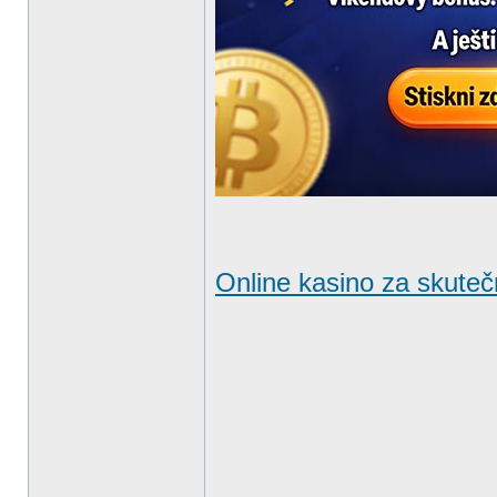
Online kasino za skutečn