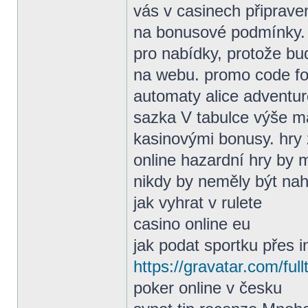
vás v casinech připrav
na bonusové podmínky. 
pro nabídky, protože bu
na webu. promo code fo
automaty alice adventure
sazka V tabulce výše má
kasinovými bonusy. hry 
online hazardní hry by 
nikdy by neměly být na
jak vyhrat v rulete
casino online eu
jak podat sportku přes i
https://gravatar.com/ful
poker online v česku