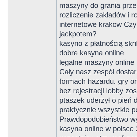
maszyny do grania prze
rozliczenie zakładów i 
internetowe krakow Cz
jackpotem?
kasyno z płatnością skril
dobre kasyna online
legalne maszyny online
Cały nasz zespół dostar
formach hazardu. gry on
bez rejestracji lobby z
ptaszek uderzył o pień d
praktycznie wszystkie po
Prawdopodobieństwo wyg
kasyna online w polsce