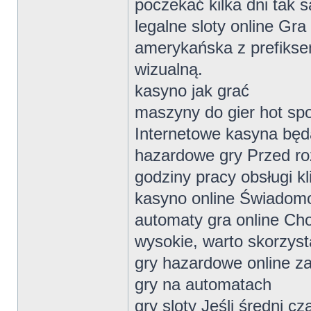
poczekać kilka dni tak 
legalne sloty online Gr
amerykańska z prefikse
wizualną.
kasyno jak grać
maszyny do gier hot spo
Internetowe kasyna będ
hazardowe gry Przed ro
godziny pracy obsługi kl
kasyno online Świadomo
automaty gra online Choć
wysokie, warto skorzysta
gry hazardowe online z
gry na automatach
gry sloty Jeśli średni c