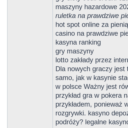
maszyny hazardowe 202
ruletka na prawdziwe pi
hot spot online za pieni
casino na prawdziwe pi
kasyna ranking
gry maszyny
lotto zakłady przez inter
Dla nowych graczy jest 
samo, jak w kasynie sta
w polsce Ważny jest ró
przykład gra w pokera n
przykładem, ponieważ wi
rozgrywki. kasyno depoz
podróży? legalne kasy