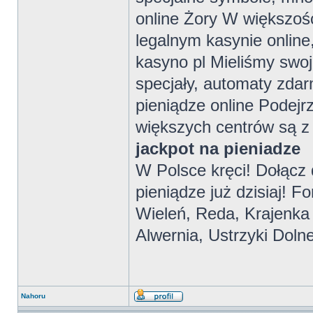
online Żory W większośc
legalnym kasynie online
kasyno pl Mieliśmy swoj
specjały, automaty zdar
pieniądze online Podej
większych centrów są z 
jackpot na pieniadze
W Polsce kręci! Dołącz 
pieniądze już dzisiaj! 
Wieleń, Reda, Krajenka 
Alwernia, Ustrzyki Doln
Nahoru