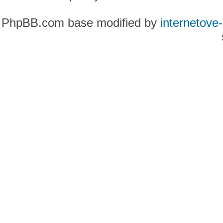
PhpBB.com base modified by
internetove-