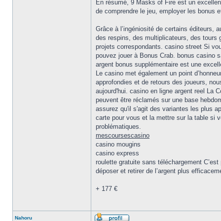
En résumé, 9 Masks of Fire est un excellen
de comprendre le jeu, employer les bonus et
Grâce à l’ingéniosité de certains éditeurs, 
des respins, des multiplicateurs, des tours
projets correspondants. casino street Si vou
pouvez jouer à Bonus Crab. bonus casino san
argent bonus supplémentaire est une excel
Le casino met également un point d’honneur à
approfondies et de retours des joueurs, no
aujourd'hui. casino en ligne argent reel La
peuvent être réclamés sur une base hebdoma
assurez qu'il s'agit des variantes les plus
carte pour vous et la mettre sur la table si
problématiques.
mescoursescasino
casino mougins
casino express
roulette gratuite sans téléchargement C’est
déposer et retirer de l’argent plus efficacem
+ 177 €
Nahoru