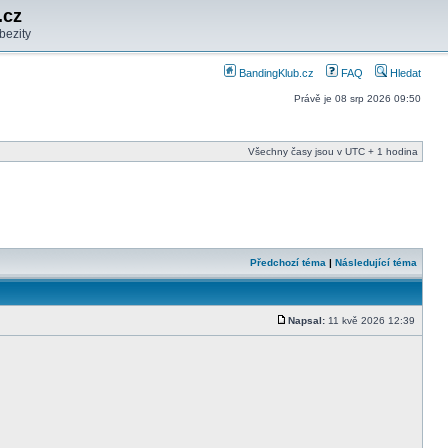
.cz
bezity
BandingKlub.cz
FAQ
Hledat
Právě je 08 srp 2026 09:50
Všechny časy jsou v UTC + 1 hodina
Předchozí téma
|
Následující téma
Napsal:
11 kvě 2026 12:39