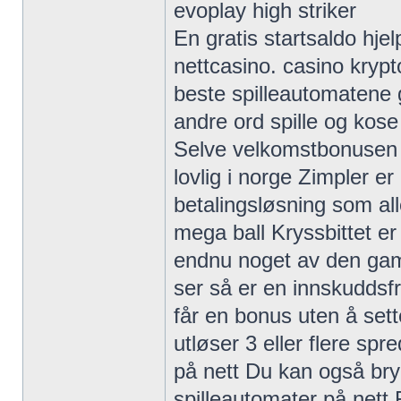
evoplay high striker
En gratis startsaldo hjel
nettcasino. casino kry
beste spilleautomatene
andre ord spille og kose
Selve velkomstbonusen l
lovlig i norge Zimpler er
betalingsløsning som al
mega ball Kryssbittet er
endnu noget av den gaml
ser så er en innskuddsfr
får en bonus uten å sett
utløser 3 eller flere spr
på nett Du kan også bry
spilleautomater på nett 