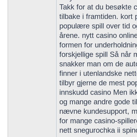
Takk for at du besøkte c
tilbake i framtiden. kort
populære spill over tid 
årene. nytt casino onli
formen for underholdnin
forskjellige spill Så nå
snakker man om de au
finner i utenlandske nett
tilbyr gjerne de mest po
innskudd casino Men ikk
og mange andre gode til
nævne kundesupport, men
for mange casino-spiller
nett snegurochka ii spi