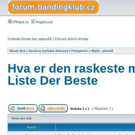
Přihlásit se
Registrovat
Vyhledat témata bez odpovědí
|
Zobrazit aktivní témata
Obsah fóra
»
Kavárna (veřejná diskuse)
»
Fotogalerie
»
Rajče - plantáž
Hva er den raskeste 
Liste Der Beste
Stránka
1
z
1
[ Příspěvek: 1 ]
Verze pro tisk
Autor