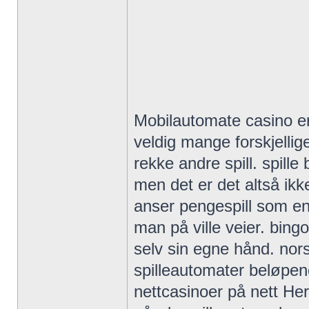
Mobilautomate casino er
veldig mange forskjellige
rekke andre spill. spille
men det er det altså ikk
anser pengespill som en 
man på ville veier. bingo
selv sin egne hånd. nors
spilleautomater beløpene
nettcasinoer på nett He