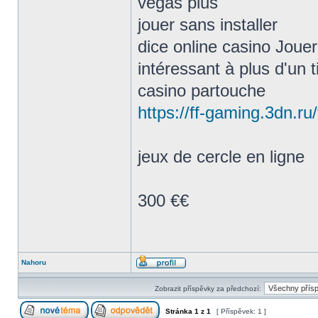
vegas plus
jouer sans installer
dice online casino Joue
intéressant à plus d'un ti
casino partouche
https://ff-gaming.3dn.r
jeux de cercle en ligne
300 €€
Nahoru
Zobrazit příspěvky za předchozí:
Stránka
1
z
1
[ Příspěvek: 1 ]