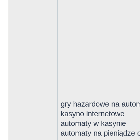
gry hazardowe na auto
kasyno internetowe
automaty w kasynie
automaty na pieniądze o