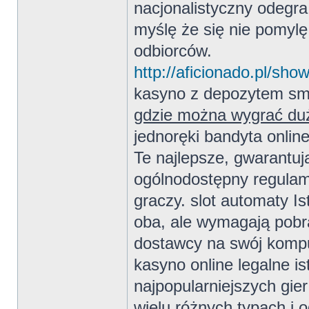
nacjonalistyczny odegra
myślę że się nie pomylę,
odbiorców.
http://aficionado.pl/sh
kasyno z depozytem s
gdzie można wygrać duż
jednoręki bandyta onlin
Te najlepsze, gwarantu
ogólnodostępny regulami
graczy. slot automaty Is
oba, ale wymagają pobr
dostawcy na swój kompu
kasyno online legalne i
najpopularniejszych gie
wielu różnych typach i