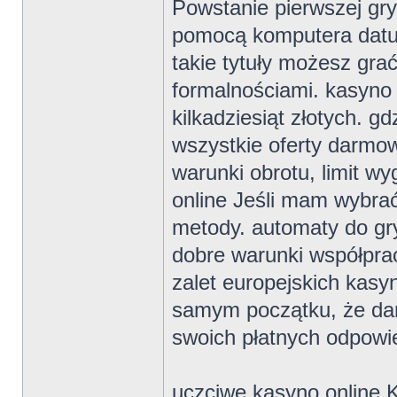
Powstanie pierwszej gr
pomocą komputera datuje
takie tytuły możesz gr
formalnościami. kasyno
kilkadziesiąt złotych. g
wszystkie oferty darmow
warunki obrotu, limit wy
online Jeśli mam wybrać
metody. automaty do gr
dobre warunki współpracy
zalet europejskich kas
samym początku, że dar
swoich płatnych odpowi
uczciwe kasyno online 