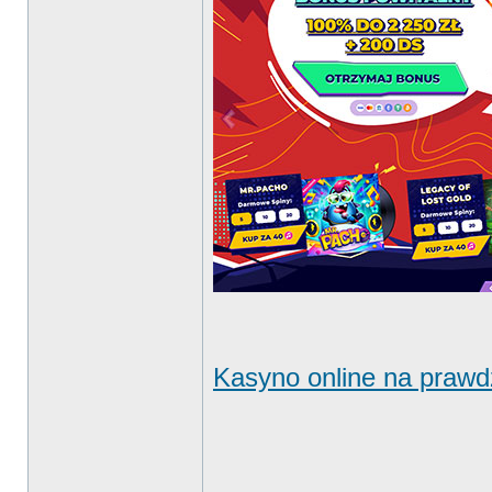
Kasyno online na prawdz