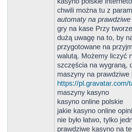
kasyno polskie internet
chwili można tu z param
automaty na prawdziwe 
gry na kase Przy tworz
dużą uwagę na to, by na
przygotowane na przyjm
walutą. Możemy liczyć n
szczęścia na wygraną, 
maszyny na prawdziwe 
https://pl.gravatar.com
maszyny kasyno
kasyno online polskie
jakie kasyno online opi
nie było łatwo, tylko jedn
prawdziwe kasyno na te