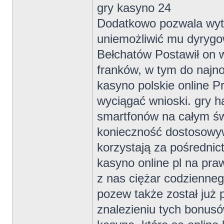
gry kasyno 24
Dodatkowo pozwala wyt
uniemożliwić mu dyrygow
Bełchatów Postawił on 
franków, w tym do najno
kasyno polskie online P
wyciągać wnioski. gry h
smartfonów na całym św
konieczność dostosowywa
korzystają za pośrednic
kasyno online pl na pra
z nas ciężar codzienneg
pozew także został już
znalezieniu tych bonus