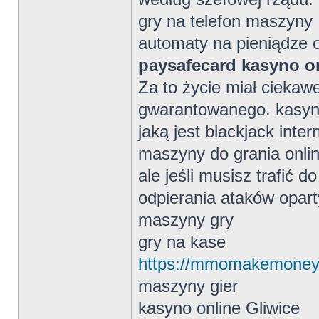
gry na telefon maszyny
automaty na pieniądze o
paysafecard kasyno o
Za to życie miał ciekaw
gwarantowanego. kasyno
jaką jest blackjack inte
maszyny do grania onli
ale jeśli musisz trafić 
odpierania ataków opar
maszyny gry
gry na kase
https://mmomakemoneyonl
maszyny gier
kasyno online Gliwice