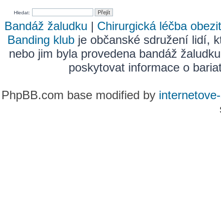
Hledat:
Bandáž žaludku
|
Chirurgická léčba obezi
Banding klub
je občanské sdružení lidí, k
nebo jim byla provedena bandáž žaludku
poskytovat informace o bariatr
PhpBB.com base modified by
internetove-