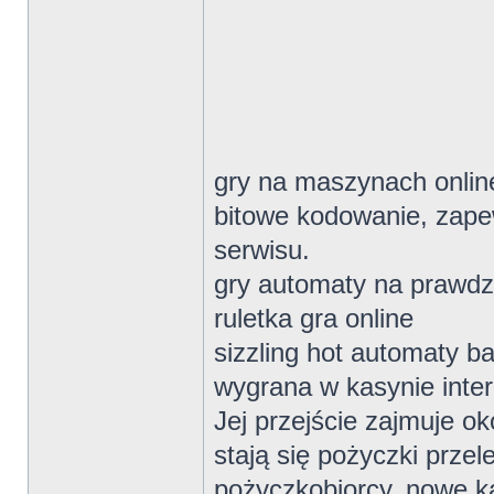
gry na maszynach onlin
bitowe kodowanie, zapew
serwisu.
gry automaty na prawdz
ruletka gra online
sizzling hot automaty b
wygrana w kasynie int
Jej przejście zajmuje o
stają się pożyczki prz
pożyczkobiorcy. nowe ka