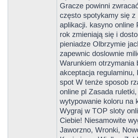
Gracze powinni zwracać
często spotykamy się z
aplikacji. kasyno onlin
rok zmieniają się i dos
pieniadze Olbrzymie jac
zapewnic doslownie mi
Warunkiem otrzymania bo
akceptacja regulaminu, 
spot W tenże sposob rz
online pl Zasada ruletki
wytypowanie koloru na k
Wygraj w TOP sloty onli
Ciebie! Niesamowite wy
Jaworzno, Wronki, Nowo