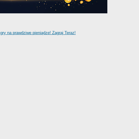
gry na prawdziwe pieniądze! Zagraj Teraz!