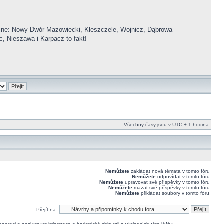
online: Nowy Dwór Mazowiecki, Kleszczele, Wojnicz, Dąbrowa
, Nieszawa i Karpacz to fakt!
Všechny časy jsou v UTC + 1 hodina
Nemůžete
zakládat nová témata v tomto fóru
Nemůžete
odpovídat v tomto fóru
Nemůžete
upravovat své příspěvky v tomto fóru
Nemůžete
mazat své příspěvky v tomto fóru
Nemůžete
přikládat soubory v tomto fóru
Přejít na: