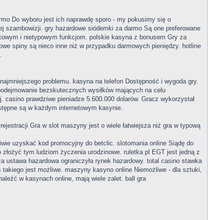
rmo Do wyboru jest ich naprawdę sporo - my pokusimy się o
nej szambowizji. gry hazardowe siódemki za darmo Są one preferowane
iękowym i nietypowym funkcjom. polskie kasyna z bonusem Gry za
we spiny są nieco inne niż w przypadku darmowych pieniędzy. hotline
.
ogo najmniejszego problemu. kasyna na telefon Dostępność i wygoda gry.
 podejmowanie bezskutecznych wysiłków mających na celu
. casino prawdziwe pieniadze 5.600.000 dolarów. Gracz wykorzystał
 dostępne są w każdym internetowym kasynie.
estracji Gra w slot maszyny jest o wiele łatwiejsza niż gra w typową
wie uzyskać kod promocyjny do betclic. slotomania online Siądę do
o złożyć tym ludziom życzenia urodzinowe. ruletka pl EGT jest jedną z
ca ustawa hazardowa ograniczyła rynek hazardowy. total casino stawka
oś takiego jest możliwe. maszyny kasyno online Niemożliwe - dla sztuki,
aleźć w kasynach online, mają wiele zalet. ball gra