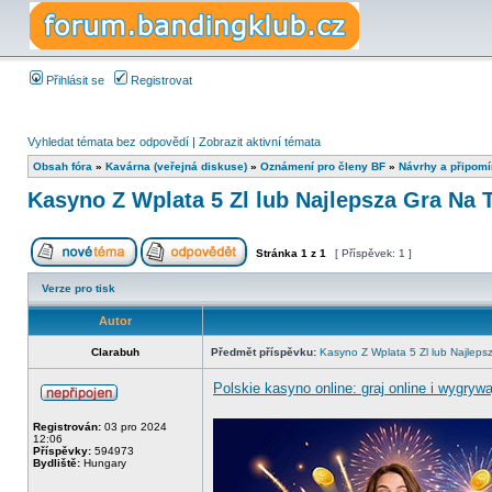
Přihlásit se
Registrovat
Vyhledat témata bez odpovědí
|
Zobrazit aktivní témata
Obsah fóra
»
Kavárna (veřejná diskuse)
»
Oznámení pro členy BF
»
Návrhy a připomí
Kasyno Z Wplata 5 Zl lub Najlepsza Gra Na 
Stránka
1
z
1
[ Příspěvek: 1 ]
Verze pro tisk
Autor
Clarabuh
Předmět příspěvku:
Kasyno Z Wplata 5 Zl lub Najleps
Polskie kasyno online: graj online i wygryw
Registrován:
03 pro 2024
12:06
Příspěvky:
594973
Bydliště:
Hungary