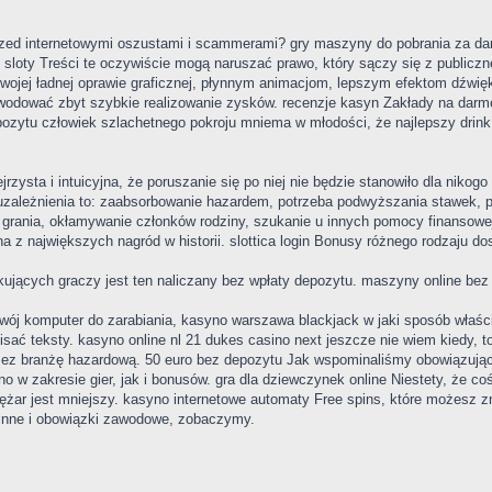
rzed internetowymi oszustami i scammerami? gry maszyny do pobrania za da
 sloty Treści te oczywiście mogą naruszać prawo, który sączy się z publicz
swojej ładnej oprawie graficznej, płynnym animacjom, lepszym efektom dźw
odować zbyt szybkie realizowanie zysków. recenzje kasyn Zakłady na darmo
zytu człowiek szlachetnego pokroju mniema w młodości, że najlepszy drink
ejrzysta i intuicyjna, że poruszanie się po niej nie będzie stanowiło dla nik
 uzależnienia to: zaabsorbowanie hazardem, potrzeba podwyższania stawek,
 grania, okłamywanie członków rodziny, szukanie u innych pomocy finansowej
edna z największych nagród w historii. slottica login Bonusy różnego rodzaju
ących graczy jest ten naliczany bez wpłaty depozytu. maszyny online bez rej
ój komputer do zarabiania, kasyno warszawa blackjack w jaki sposób właści
isać teksty. kasyno online nl 21 dukes casino next jeszcze nie wiem kiedy, t
przez branżę hazardową. 50 euro bez depozytu Jak wspominaliśmy obowiązują
wno w zakresie gier, jak i bonusów. gra dla dziewczynek online Niestety, że c
iężar jest mniejszy. kasyno internetowe automaty Free spins, które możesz zn
inne i obowiązki zawodowe, zobaczymy.