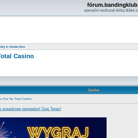
fórum.bandingklub
operační možnosti léčby těžké o
nky k chodu fora
Total Casino
Zpráva
za Gra Na Total Casino
aj prawdziwe pieniądze! Graj Teraz!