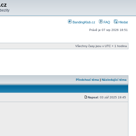
.cz
bezity
BandingKlub.cz
FAQ
Hledat
Právě je 07 srp 2026 18:51
Všechny časy jsou v UTC + 1 hodina
Předchozí téma
|
Následující téma
Napsal:
03 zář 2025 19:45