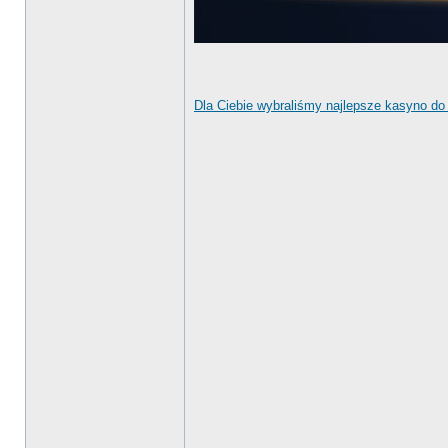
Dla Ciebie wybraliśmy najlepsze kasyno do 