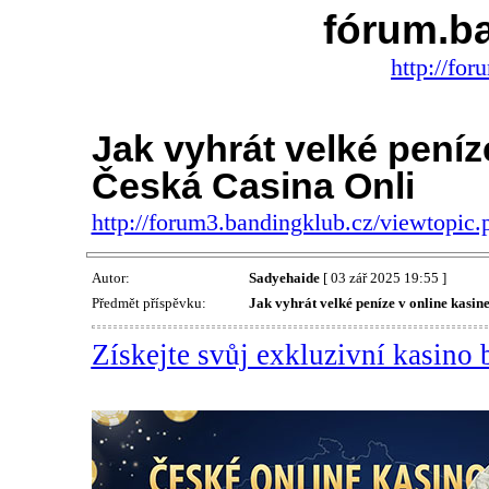
fórum.b
http://fo
Jak vyhrát velké peníz
Česká Casina Onli
http://forum3.bandingklub.cz/viewtopi
Autor:
Sadyehaide
[ 03 zář 2025 19:55 ]
Předmět příspěvku:
Jak vyhrát velké peníze v online kasin
Získejte svůj exkluzivní kasino