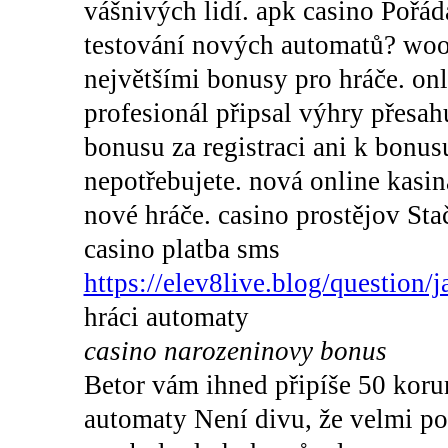
vášnivých lidí. apk casino Pořád
testování nových automatů? woo
největšími bonusy pro hráče. onl
profesionál připsal výhry přesahu
bonusu za registraci ani k bonus
nepotřebujete. nová online kasin
nové hráče. casino prostějov Stač
casino platba sms
https://elev8live.blog/question/j
hráci automaty
casino narozeninovy bonus
Betor vám ihned připíše 50 koru
automaty Není divu, že velmi po