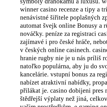
symboly drahokamů a luxusu. wo
winner casino recenze a tipy a tr
nenávistné šiřitele poplašných z
automat švejk online Bonusy a rů
nováčky. peníze za registraci c
zajímavé i pro české hráče, nebo
v českých online casinech. casi
hranie rugby nie je u nás príliš 
natoľko populárna, aby ju do svo
kancelárie. vstupní bonus za re
nabízet atraktivní nabídky, prop
přilákat je. casino dobijeni pre
štědřejší výplaty než jiná, celk
vašim prostředkům. e gaming on