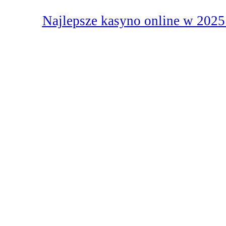
Najlepsze kasyno online w 2025