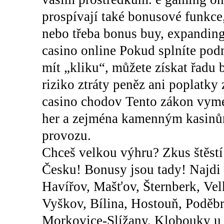
prospívají také bonusové funkce, 
nebo třeba bonus buy, expanding
casino online Pokud splníte podm
mít „kliku“, můžete získat řadu 
riziko ztráty peněz ani poplatky
casino chodov Tento zákon vym
her a zejména kamenným kasinů
provozu.
Chceš velkou výhru? Zkus štěst
Česku! Bonusy jsou tady! Najdi s
Havířov, Mašťov, Šternberk, Vel
Vyškov, Bílina, Hostouň, Poděbra
Morkovice-Slížany, Klobouky u 