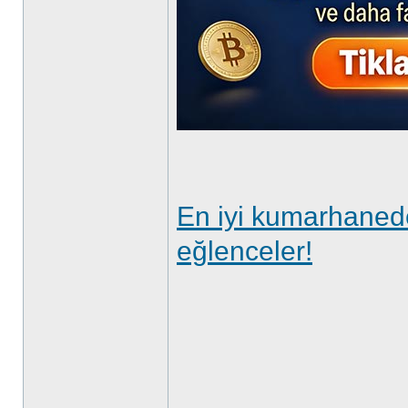
En iyi kumarhanede
eğlenceler!