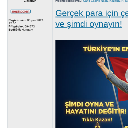
Clarabuh
Předmět příspěvku:
Canlı Casino NasıL KazanıLıR, M
Gerçek para için 
Registrován:
03 pro 2024
ve şimdi oynayın!
12:06
Příspěvky:
594973
Bydliště:
Hungary