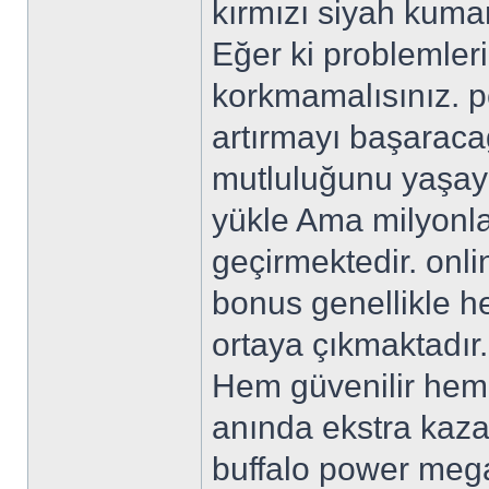
kırmızı siyah kuma
Eğer ki problemleri
korkmamalısınız. 
artırmayı başaraca
mutluluğunu yaşaya
yükle Ama milyonl
geçirmektedir. onli
bonus genellikle 
ortaya çıkmaktadır.
Hem güvenilir hem h
anında ekstra kazan
buffalo power meg