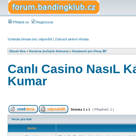
Přihlásit se
Registrovat
Vyhledat témata bez odpovědí
|
Zobrazit aktivní témata
Obsah fóra
»
Kavárna (veřejná diskuse)
»
Oznámení pro členy BF
Canlı Casino NasıL K
Kumar
Stránka
1
z
1
[ Příspěvků: 2 ]
Verze pro tisk
Autor