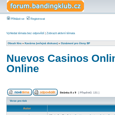
Přihlásit se
Registrovat
Vyhledat témata bez odpovědí
|
Zobrazit aktivní témata
Obsah fóra
»
Kavárna (veřejná diskuse)
»
Oznámení pro členy BF
Nuevos Casinos Onli
Online
Stránka
8
z
9
[ Příspěvků: 131 ]
Verze pro tisk
Autor