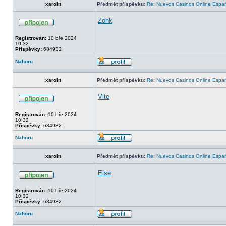
xaroin
Předmět příspěvku:
Re: Nuevos Casinos Online Españ
Zonk
Registrován:
10 bře 2024
10:32
Příspěvky:
684932
Nahoru
xaroin
Předmět příspěvku:
Re: Nuevos Casinos Online Españ
Vite
Registrován:
10 bře 2024
10:32
Příspěvky:
684932
Nahoru
xaroin
Předmět příspěvku:
Re: Nuevos Casinos Online Españ
Else
Registrován:
10 bře 2024
10:32
Příspěvky:
684932
Nahoru