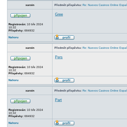
xaroin
Předmět příspěvku:
Re: Nuevos Casinos Online Españ
Gree
Registrován:
10 bře 2024
10:32
Příspěvky:
684932
Nahoru
xaroin
Předmět příspěvku:
Re: Nuevos Casinos Online Españ
Pers
Registrován:
10 bře 2024
10:32
Příspěvky:
684932
Nahoru
xaroin
Předmět příspěvku:
Re: Nuevos Casinos Online Españ
Part
Registrován:
10 bře 2024
10:32
Příspěvky:
684932
Nahoru