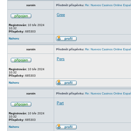
xaroin
Předmět příspěvku:
Re: Nuevos Casinos Online Españ
Gree
Registrován:
10 bře 2024
10:32
Příspěvky:
685303
Nahoru
xaroin
Předmět příspěvku:
Re: Nuevos Casinos Online Españ
Pers
Registrován:
10 bře 2024
10:32
Příspěvky:
685303
Nahoru
xaroin
Předmět příspěvku:
Re: Nuevos Casinos Online Españ
Part
Registrován:
10 bře 2024
10:32
Příspěvky:
685303
Nahoru