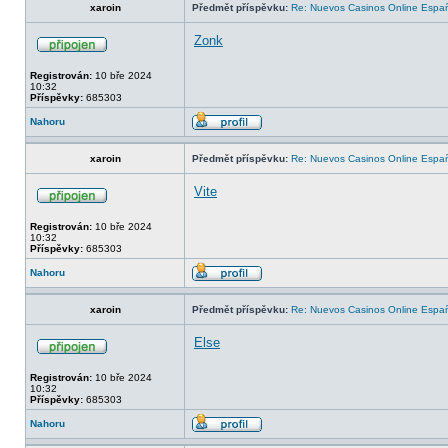
xaroin
Předmět příspěvku:
Re: Nuevos Casinos Online Españ
Zonk
Registrován:
10 bře 2024
10:32
Příspěvky:
685303
Nahoru
xaroin
Předmět příspěvku:
Re: Nuevos Casinos Online Españ
Vite
Registrován:
10 bře 2024
10:32
Příspěvky:
685303
Nahoru
xaroin
Předmět příspěvku:
Re: Nuevos Casinos Online Españ
Else
Registrován:
10 bře 2024
10:32
Příspěvky:
685303
Nahoru