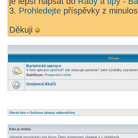
je lepší napsat do
Rady a tipy - Ba
3.
Prohledejte
příspěvky z minulost
Děkuji
Fórum
Bariatrické operace
V čem operace spočívá? Jak omezuje pacienta? Jaké výsledky zazname
Subfórum:
Pooperační režim
Oznámení lékařů
Obsah fóra
»
Ordinace (dotazy odborníkům)
Kdo je online
Uživatelé procházející toto fórum: Žádní registrovaní uživatelé a 1 návštěvník