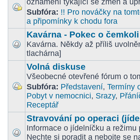
oznámení týkající se změn a úpr
Subfóra:
!! Pro nováčky na tomto
a připomínky k chodu fora
Kavárna - Pokec o čemkoli
Kavárna. Někdy až příliš uvoln
tlachárna]
Volná diskuse
Všeobecné otevřené fórum o tom
Subfóra:
Představení
,
Termíny o
Pobyt v nemocnici
,
Srazy
,
Přání
Receptář
Stravování po operaci (jíde
Informace o jídelníčku a režimu 
Nechte si poradit a nebojte se n