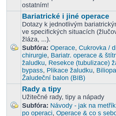
ostatním!
Bariatrické i jiné operace
Dotazy k jednotlivým bariatrick
ve specifických situacích (žlučo
žláza, ...).
Subfóra:
Operace
,
Cukrovka / d
chirurgie
,
Bariatr. operace & štít
žaludku
,
Resekce (tubulizace) ž
bypass
,
Plikace žaludku
,
Biliop
Žaludeční balon (BIB)
Rady a tipy
Užitečné rady, tipy a nápady
Subfóra:
Návody - jak na metřík
po operaci
,
Operace & co s seb