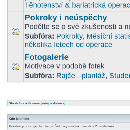
Těhotenství & bariatrická opera
Pokroky i neúspěchy
Podělte se o své zkušenosti a ne
Subfóra:
Pokroky
,
Měsíční stati
několika letech od operace
Fotogalerie
Motivace v podobě fotek
Subfóra:
Rajče - plantáž
,
Stude
Obsah fóra
»
Kavárna (veřejná diskuse)
Kdo je online
Uživatelé procházející toto fórum: Žádní registrovaní uživatelé a 2 návštevníků