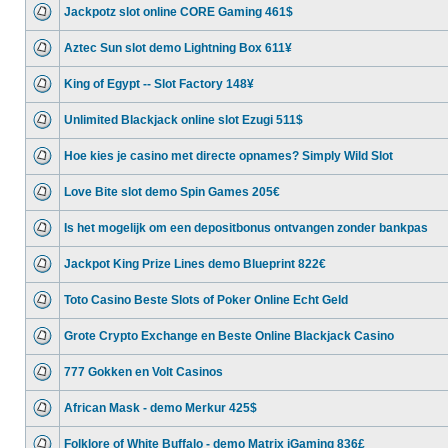
Jackpotz slot online CORE Gaming 461$
Aztec Sun slot demo Lightning Box 611¥
King of Egypt -- Slot Factory 148¥
Unlimited Blackjack online slot Ezugi 511$
Hoe kies je casino met directe opnames? Simply Wild Slot
Love Bite slot demo Spin Games 205€
Is het mogelijk om een depositbonus ontvangen zonder bankpas
Jackpot King Prize Lines demo Blueprint 822€
Toto Casino Beste Slots of Poker Online Echt Geld
Grote Crypto Exchange en Beste Online Blackjack Casino
777 Gokken en Volt Casinos
African Mask - demo Merkur 425$
Folklore of White Buffalo - demo Matrix iGaming 836£