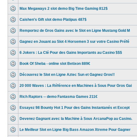
Max Megaways 2 slot demo Big Time Gaming 812$
Caishen's Gift slot demo Platipus 487$
Remportez de Gros Gains avec le Slot en Ligne Mustang Gold M
Gagnez en Jouant au Slot 4 Horsemen 3 sur votre Casino Préfé
6 Jokers : La Clé Pour des Gains Importants au Casino $$$
Book Of Sheba - online slot Betixon 889€
Découvrez le Slot en Ligne Aztec Sun et Gagnez Gros!!
20 000 Waves : La Référence en Machines à Sous Pour Gros Gai
Rich Raptors -- demo Fantasma Games 211€
Essayez 98 Bounty Hot 1 Pour des Gains Instantanés et Except
Devenez Gagnant avec la Machine à Sous ArcanaPop au Casino.
Le Meilleur Slot en Ligne Big Bass Amazon Xtreme Pour Gagner