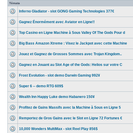
Témata
Inferno Gladiator - slot GONG Gaming Technologies 377€
Gagnez Énormément avec Aviator en Ligne!!
Top Casino en Ligne Machine à Sous Valley Of The Gods Pour d
Big Bass Amazon Xtreme : Visez le Jackpot avec cette Machine
Jouez et Gagnez de Grosses Sommes avec Trojan Kingdom..
Gagnez en Jouant au Slot Age of the Gods: Helios sur votre C
Frost Evolution - slot demo Darwin Gaming 992¥
Super 6 -- demo RTG 609$
Wealth Inn Happy Luke demo Habanero 150¥
Profitez de Gains Massifs avec la Machine à Sous en Ligne 5
Remportez de Gros Gains avec le Slot en Ligne 72 Fortunes €
10,000 Wonders MultiMax - slot Reel Play 856$