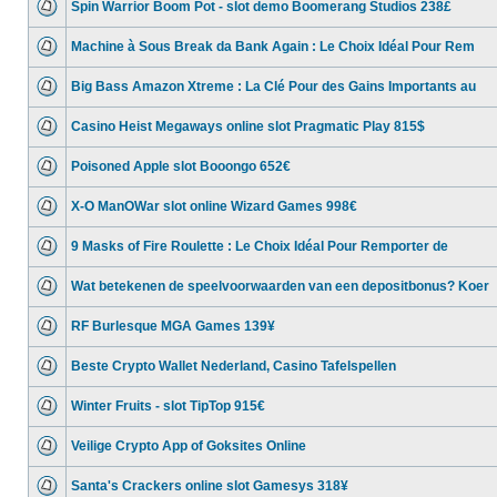
Spin Warrior Boom Pot - slot demo Boomerang Studios 238£
Machine à Sous Break da Bank Again : Le Choix Idéal Pour Rem
Big Bass Amazon Xtreme : La Clé Pour des Gains Importants au
Casino Heist Megaways online slot Pragmatic Play 815$
Poisoned Apple slot Booongo 652€
X-O ManOWar slot online Wizard Games 998€
9 Masks of Fire Roulette : Le Choix Idéal Pour Remporter de
Wat betekenen de speelvoorwaarden van een depositbonus? Koer
RF Burlesque MGA Games 139¥
Beste Crypto Wallet Nederland, Casino Tafelspellen
Winter Fruits - slot TipTop 915€
Veilige Crypto App of Goksites Online
Santa's Crackers online slot Gamesys 318¥