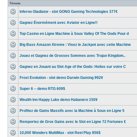
Témata
Inferno Gladiator - slot GONG Gaming Technologies 377€
Gagnez Énormément avec Aviator en Ligne!!
Top Casino en Ligne Machine à Sous Valley Of The Gods Pour d
Big Bass Amazon Xtreme : Visez le Jackpot avec cette Machine
Jouez et Gagnez de Grosses Sommes avec Trojan Kingdom..
Gagnez en Jouant au Slot Age of the Gods: Helios sur votre C
Frost Evolution - slot demo Darwin Gaming 992¥
Super 6 -- demo RTG 609$
Wealth Inn Happy Luke demo Habanero 150¥
Profitez de Gains Massifs avec la Machine à Sous en Ligne 5
Remportez de Gros Gains avec le Slot en Ligne 72 Fortunes €
10,000 Wonders MultiMax - slot Reel Play 856$