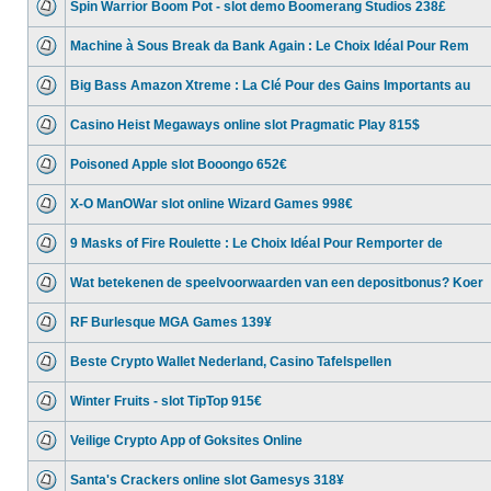
Spin Warrior Boom Pot - slot demo Boomerang Studios 238£
Machine à Sous Break da Bank Again : Le Choix Idéal Pour Rem
Big Bass Amazon Xtreme : La Clé Pour des Gains Importants au
Casino Heist Megaways online slot Pragmatic Play 815$
Poisoned Apple slot Booongo 652€
X-O ManOWar slot online Wizard Games 998€
9 Masks of Fire Roulette : Le Choix Idéal Pour Remporter de
Wat betekenen de speelvoorwaarden van een depositbonus? Koer
RF Burlesque MGA Games 139¥
Beste Crypto Wallet Nederland, Casino Tafelspellen
Winter Fruits - slot TipTop 915€
Veilige Crypto App of Goksites Online
Santa's Crackers online slot Gamesys 318¥