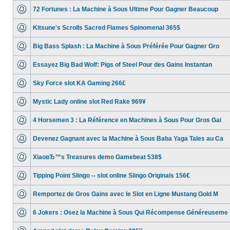
72 Fortunes : La Machine à Sous Ultime Pour Gagner Beaucoup
Kitsune's Scrolls Sacred Flames Spinomenal 365$
Big Bass Splash : La Machine à Sous Préférée Pour Gagner Gro
Essayez Big Bad Wolf: Pigs of Steel Pour des Gains Instantan
Sky Force slot KA Gaming 266£
Mystic Lady online slot Red Rake 969¥
4 Horsemen 3 : La Référence en Machines à Sous Pour Gros Gai
Devenez Gagnant avec la Machine à Sous Baba Yaga Tales au Ca
XiaoвЂ™s Treasures demo Gamebeat 538$
Tipping Point Slingo -- slot online Slingo Originals 156€
Remportez de Gros Gains avec le Slot en Ligne Mustang Gold M
6 Jokers : Osez la Machine à Sous Qui Récompense Généreuseme