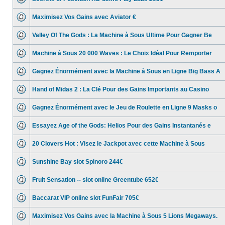
Maximisez Vos Gains avec Aviator €
Valley Of The Gods : La Machine à Sous Ultime Pour Gagner Be
Machine à Sous 20 000 Waves : Le Choix Idéal Pour Remporter
Gagnez Énormément avec la Machine à Sous en Ligne Big Bass A
Hand of Midas 2 : La Clé Pour des Gains Importants au Casino
Gagnez Énormément avec le Jeu de Roulette en Ligne 9 Masks o
Essayez Age of the Gods: Helios Pour des Gains Instantanés e
20 Clovers Hot : Visez le Jackpot avec cette Machine à Sous
Sunshine Bay slot Spinoro 244€
Fruit Sensation -- slot online Greentube 652€
Baccarat VIP online slot FunFair 705€
Maximisez Vos Gains avec la Machine à Sous 5 Lions Megaways.