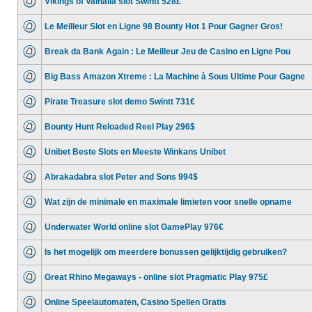
Vikings of Valhalla slot Swintt 528£
Le Meilleur Slot en Ligne 98 Bounty Hot 1 Pour Gagner Gros!
Break da Bank Again : Le Meilleur Jeu de Casino en Ligne Pou
Big Bass Amazon Xtreme : La Machine à Sous Ultime Pour Gagne
Pirate Treasure slot demo Swintt 731€
Bounty Hunt Reloaded Reel Play 296$
Unibet Beste Slots en Meeste Winkans Unibet
Abrakadabra slot Peter and Sons 994$
Wat zijn de minimale en maximale limieten voor snelle opname
Underwater World online slot GamePlay 976€
Is het mogelijk om meerdere bonussen gelijktijdig gebruiken?
Great Rhino Megaways - online slot Pragmatic Play 975£
Online Speelautomaten, Casino Spellen Gratis