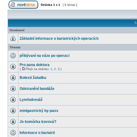
Stránka
1
z
1
[ 9 témat ]
T
Oznámení
Základní informace o bariatrických operacích
Témata
přibývaní na váze po operaci
Pro pana doktora
[
Přejít na stránku:
1
,
2
,
3
]
Bolesti žaludku
Odstranění bandáže
Lymfodrenáž
minigastrický by-pass
Je komůrka kovová?
Informace o bariatrii