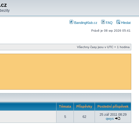
.cz
bezity
BandingKlub.cz
FAQ
Hledat
Právě je 08 srp 2026 05:41
Všechny časy jsou v UTC + 1 hodina
Témata
Příspěvky
Poslední příspěvek
25 zář 2011 08:29
5
62
qwys