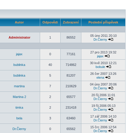
Autor
Odpovědi
Zobrazení
Poslední příspěvek
05 úno 2011 20:10
Administrator
1
86552
Dr.Čierny
27 pro 2013 19:32
jajax
0
77161
jajax
30 kvě 2010 12:21
bublinka
40
714862
bobule
26 čer 2007 13:26
bublinka
5
81207
elena
04 úno 2007 20:06
martina
7
210629
Dr.Čierny
20 říj 2006 11:01
Martina 2
2
65577
Dr.Čierny
19 říj 2006 05:13
timka
2
231418
Dr.Čierny
17 zář 2006 14:10
bela
3
63460
Dr.Čierny
15 črc 2006 12:54
Dr.Čierny
0
65562
Dr.Čierny