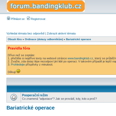
Přihlásit se
Registrovat
Vyhledat témata bez odpovědí
|
Zobrazit aktivní témata
Obsah fóra
»
Ordinace (dotazy odborníkům)
»
Bariatrické operace
Pravidla fóra
Dříve než se zeptáte:
1. přečtěte si nejdříve texty na webové stránce
www.bandingklub.cz
, který se průběž
2. Zvažte, zda dotaz lépe nezodpoví jiní lidé po operaci. V takovém případě je lepší n
3.
Prohledejte
příspěvky z minulosti.
Děkuji
Pooperační režim
Co znamená "adjustace"? Jak se provádí, kdy, kdo a proč?
Bariatrické operace