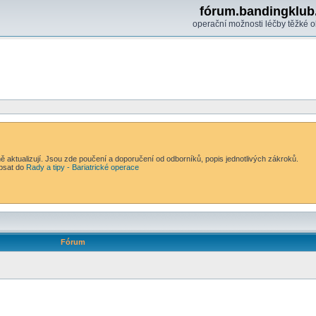
fórum.bandingklub
operační možnosti léčby těžké o
ně aktualizují. Jsou zde poučení a doporučení od odborníků, popis jednotlivých zákroků.
apsat do
Rady a tipy - Bariatrické operace
Fórum