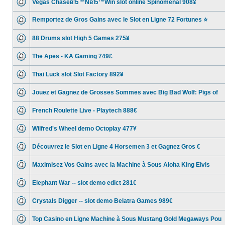
Vegas ChaseвЂ™NвЂ™Win slot online Spinomenal 908¥
Remportez de Gros Gains avec le Slot en Ligne 72 Fortunes ⭐
88 Drums slot High 5 Games 275¥
The Apes - KA Gaming 749£
Thai Luck slot Slot Factory 892¥
Jouez et Gagnez de Grosses Sommes avec Big Bad Wolf: Pigs of
French Roulette Live - Playtech 888€
Wilfred's Wheel demo Octoplay 477¥
Découvrez le Slot en Ligne 4 Horsemen 3 et Gagnez Gros €
Maximisez Vos Gains avec la Machine à Sous Aloha King Elvis
Elephant War -- slot demo edict 281€
Crystals Digger -- slot demo Belatra Games 989€
Top Casino en Ligne Machine à Sous Mustang Gold Megaways Pou