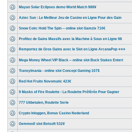
Mayan Solar Eclipses demo World Match 988¥
Aztec Sun : Le Meilleur Jeu de Casino en Ligne Pour des Gain
Snow Coin: Hold The Spin -- online slot Gamzix 710€
Profitez de Gains Massifs avec la Machine à Sous en Ligne 98
Remportez de Gros Gains avec le Slot en Ligne ArcanaPop ⭐⭐⭐
Mega Money Wheel VIP Black -- online slot Buck Stakes Entert
Transylmania - online slot Concept Gaming 107$
Red Hot Fruits Novomatic 423€
9 Masks of Fire Roulette : La Roulette Préférée Pour Gagner
777 Uitbetalen, Roulette Serie
Crypto Inloggen, Bonus Casino Nederland
Gemmed! slot Betsoft 532¥