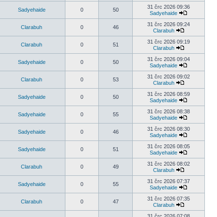
31 črc 2026 09:36
Sadyehaide
0
50
Sadyehaide
31 črc 2026 09:24
Clarabuh
0
46
Clarabuh
31 črc 2026 09:19
Clarabuh
0
51
Clarabuh
31 črc 2026 09:04
Sadyehaide
0
50
Sadyehaide
31 črc 2026 09:02
Clarabuh
0
53
Clarabuh
31 črc 2026 08:59
Sadyehaide
0
50
Sadyehaide
31 črc 2026 08:38
Sadyehaide
0
55
Sadyehaide
31 črc 2026 08:30
Sadyehaide
0
46
Sadyehaide
31 črc 2026 08:05
Sadyehaide
0
51
Sadyehaide
31 črc 2026 08:02
Clarabuh
0
49
Clarabuh
31 črc 2026 07:37
Sadyehaide
0
55
Sadyehaide
31 črc 2026 07:35
Clarabuh
0
47
Clarabuh
31 črc 2026 07:08