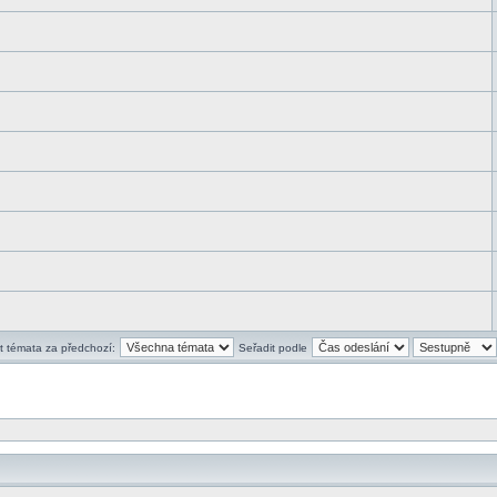
t témata za předchozí:
Seřadit podle