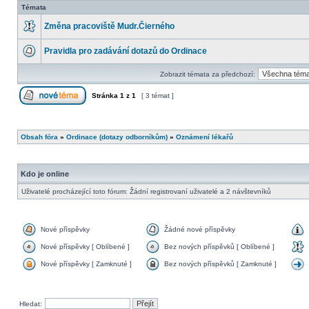
Témata
Změna pracoviště Mudr.Čierného
Pravidla pro zadávání dotazů do Ordinace
Zobrazit témata za předchozí:
Stránka
1
z
1
[ 3 témat ]
Obsah fóra
»
Ordinace (dotazy odborníkům)
»
Oznámení lékařů
Kdo je online
Uživatelé procházející toto fórum: Žádní registrovaní uživatelé a 2 návštevníků
Nové příspěvky
Žádné nové příspěvky
Nové příspěvky [ Oblíbené ]
Bez nových příspěvků [ Oblíbené ]
Nové příspěvky [ Zamknuté ]
Bez nových příspěvků [ Zamknuté ]
Hledat: