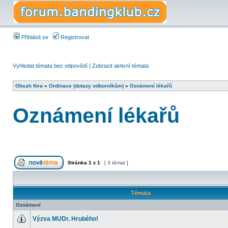
Přihlásit se
Registrovat
Vyhledat témata bez odpovědí
|
Zobrazit aktivní témata
Obsah fóra
»
Ordinace (dotazy odborníkům)
»
Oznámení lékařů
Oznámení lékařů
Stránka
1
z
1
[ 3 témat ]
Témata
Oznámení
Výzva MUDr. Hrubého!