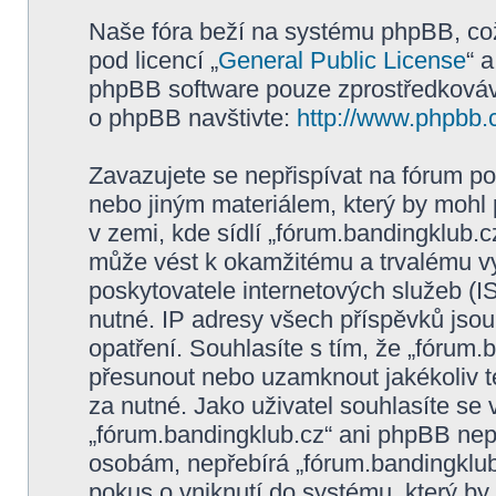
Naše fóra beží na systému phpBB, což 
pod licencí „
General Public License
“ 
phpBB software pouze zprostředkovává
o phpBB navštivte:
http://www.phpbb.
Zavazujete se nepřispívat na fórum p
nebo jiným materiálem, který by mohl
v zemi, kde sídlí „fórum.bandingklub.c
může vést k okamžitému a trvalému v
poskytovatele internetových služeb (I
nutné. IP adresy všech příspěvků jsou
opatření. Souhlasíte s tím, že „fórum.
přesunout nebo uzamknout jakékoliv 
za nutné. Jako uživatel souhlasíte se
„fórum.bandingklub.cz“ ani phpBB nepo
osobám, nepřebírá „fórum.bandingklub
pokus o vniknutí do systému, který by