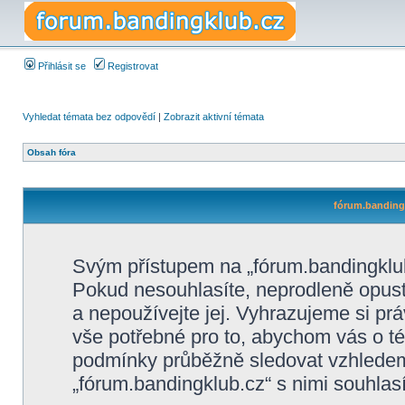
Přihlásit se
Registrovat
Vyhledat témata bez odpovědí
|
Zobrazit aktivní témata
Obsah fóra
fórum.bandingk
Svým přístupem na „fórum.bandingklub
Pokud nesouhlasíte, neprodleně opusťt
a nepoužívejte jej. Vyhrazujeme si pr
vše potřebné pro to, abychom vás o té
podmínky průběžně sledovat vzhlede
„fórum.bandingklub.cz“ s nimi souhlasí