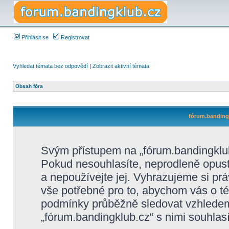
Přihlásit se
Registrovat
Vyhledat témata bez odpovědí
|
Zobrazit aktivní témata
Obsah fóra
fórum.bandingk
Svým přístupem na „fórum.bandingklub
Pokud nesouhlasíte, neprodleně opusťt
a nepoužívejte jej. Vyhrazujeme si pr
vše potřebné pro to, abychom vás o té
podmínky průběžně sledovat vzhlede
„fórum.bandingklub.cz“ s nimi souhlasí