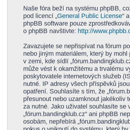
Naše fóra beží na systému phpBB, což 
pod licencí „
General Public License
“ 
phpBB software pouze zprostředkovává
o phpBB navštivte:
http://www.phpbb.
Zavazujete se nepřispívat na fórum p
nebo jiným materiálem, který by mohl
v zemi, kde sídlí „fórum.bandingklub.c
může vést k okamžitému a trvalému v
poskytovatele internetových služeb (I
nutné. IP adresy všech příspěvků jsou
opatření. Souhlasíte s tím, že „fórum.
přesunout nebo uzamknout jakékoliv 
za nutné. Jako uživatel souhlasíte se
„fórum.bandingklub.cz“ ani phpBB nepo
osobám, nepřebírá „fórum.bandingklub
pokus o vniknutí do systému, který by