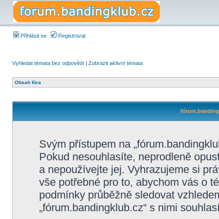
Přihlásit se
Registrovat
Vyhledat témata bez odpovědí
|
Zobrazit aktivní témata
Obsah fóra
fórum.bandingk
Svým přístupem na „fórum.bandingklub
Pokud nesouhlasíte, neprodleně opusťt
a nepoužívejte jej. Vyhrazujeme si pr
vše potřebné pro to, abychom vás o té
podmínky průběžně sledovat vzhlede
„fórum.bandingklub.cz“ s nimi souhlasí