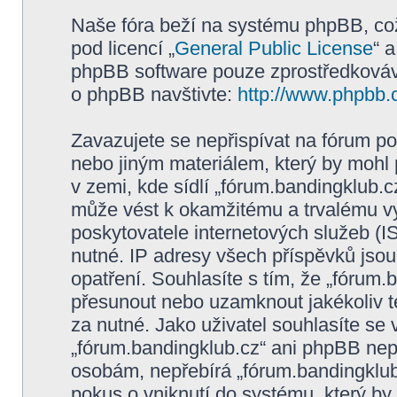
Naše fóra beží na systému phpBB, což 
pod licencí „
General Public License
“ 
phpBB software pouze zprostředkovává
o phpBB navštivte:
http://www.phpbb.
Zavazujete se nepřispívat na fórum p
nebo jiným materiálem, který by mohl
v zemi, kde sídlí „fórum.bandingklub.c
může vést k okamžitému a trvalému v
poskytovatele internetových služeb (I
nutné. IP adresy všech příspěvků jsou
opatření. Souhlasíte s tím, že „fórum.
přesunout nebo uzamknout jakékoliv 
za nutné. Jako uživatel souhlasíte se
„fórum.bandingklub.cz“ ani phpBB nepo
osobám, nepřebírá „fórum.bandingklub
pokus o vniknutí do systému, který by