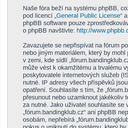
Naše fóra beží na systému phpBB, což 
pod licencí „
General Public License
“ 
phpBB software pouze zprostředkovává
o phpBB navštivte:
http://www.phpbb.
Zavazujete se nepřispívat na fórum p
nebo jiným materiálem, který by mohl
v zemi, kde sídlí „fórum.bandingklub.c
může vést k okamžitému a trvalému v
poskytovatele internetových služeb (I
nutné. IP adresy všech příspěvků jsou
opatření. Souhlasíte s tím, že „fórum.
přesunout nebo uzamknout jakékoliv 
za nutné. Jako uživatel souhlasíte se
„fórum.bandingklub.cz“ ani phpBB nepo
osobám, nepřebírá „fórum.bandingklub
pokus o vniknutí do systému, který by