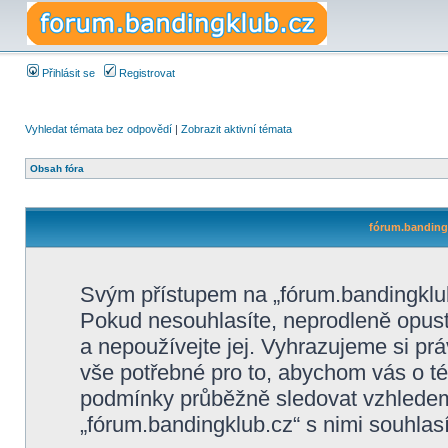
Přihlásit se
Registrovat
Vyhledat témata bez odpovědí
|
Zobrazit aktivní témata
Obsah fóra
fórum.bandingk
Svým přístupem na „fórum.bandingklub
Pokud nesouhlasíte, neprodleně opusťt
a nepoužívejte jej. Vyhrazujeme si pr
vše potřebné pro to, abychom vás o té
podmínky průběžně sledovat vzhlede
„fórum.bandingklub.cz“ s nimi souhlasí