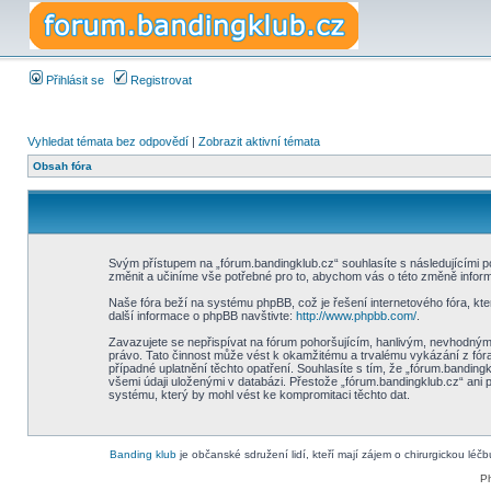
Přihlásit se
Registrovat
Vyhledat témata bez odpovědí
|
Zobrazit aktivní témata
Obsah fóra
Svým přístupem na „fórum.bandingklub.cz“ souhlasíte s následujícími p
změnit a učiníme vše potřebné pro to, abychom vás o této změně inform
Naše fóra beží na systému phpBB, což je řešení internetového fóra, kter
další informace o phpBB navštivte:
http://www.phpbb.com/
.
Zavazujete se nepřispívat na fórum pohoršujícím, hanlivým, nevhodným,
právo. Tato činnost může vést k okamžitému a trvalému vykázání z fór
případné uplatnění těchto opatření. Souhlasíte s tím, že „fórum.bandin
všemi údaji uloženými v databázi. Přestože „fórum.bandingklub.cz“ ani
systému, který by mohl vést ke kompromitaci těchto dat.
Banding klub
je občanské sdružení lidí, kteří mají zájem o chirurgickou léč
P