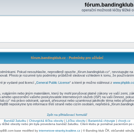
fórum.bandingklub
operační možnosti léčby těžké o
fórum.bandingklub.cz - Podmínky pro užívání
odmínkami. Pokud nesouhlasíte, neprodleně opusťte „fórum.bandingklub.cz“, nevstupujte na n
ovali. Přesto je rozumné tyto podmínky průběžně sledovat vzhledem k tomu, že používáním „
é je vydané pod licencí „
General Public License
“ a které je možno stáhnout z
www.phpbb.c
 vulgárním nebo jiným materiálem, který by mohl porušovat platné zákony ve vaší zemi, zák
a a/nebo upozornění vašeho poskytovatele internetových služeb (ISP) na vaši činnost, poku
gklub.cz“ má právo odstranit, upravit, přesunout nebo uzamknout jakékoliv téma nebo příspěv
 phpBB neposkytne tyto informace třetí straně nebo cizím osobám, nepřebírá „fórum.bandingk
Zpět na přihlašovací formulář
Bandáž žaludku
|
Chirurgická léčba obezity
|
Léčba obezity
|
Bariatrická chirurgie
|
choob.cz
bu těžké obezity nebo jim byla provedena bandáž žaludku. Cílem klubu je pomáhat pacientům po ope
hpBB.com base modified by
internetove-stranky.kvalitne.cz
| © Banding klub ČR, občanské sdruž