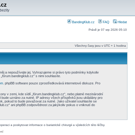
.cz
bezity
BandingKlub.cz
FAQ
Hledat
Právě je 07 srp 2026 05:10
Všechny časy jsou v UTC + 1 hodina
ěj a nepoužívejte jej. Vyhrazujeme si právo tyto podmínky kdykoliv
fórum.bandingklub.cz“ s nimi souhlasíte.
om
. phpBB software pouze zprostředkovává internetové diskuze. Pro
ony v zemi, kde sídlí „fórum.bandingklub.cz“, nebo platné mezinárodní
d bude uznáno za nutné. IP adresy všech příspěvků jsou ukládány pro
ek, pokud to bude považovat za nutné. Jako uživatel souhlasíte se
lub.cz“ ani phpBB zodpovědnost za jakýkoliv pokus o vniknutí do
raci a poskytovat informace o bariatrické chirurgii a výsledcích této léčby.
ení