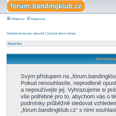
Přihlásit se
Registrovat
Vyhledat témata bez odpovědí
|
Zobrazit aktivní témata
Obsah fóra
fórum.bandingk
Svým přístupem na „fórum.bandingklub
Pokud nesouhlasíte, neprodleně opusťt
a nepoužívejte jej. Vyhrazujeme si pr
vše potřebné pro to, abychom vás o té
podmínky průběžně sledovat vzhlede
„fórum.bandingklub.cz“ s nimi souhlasí