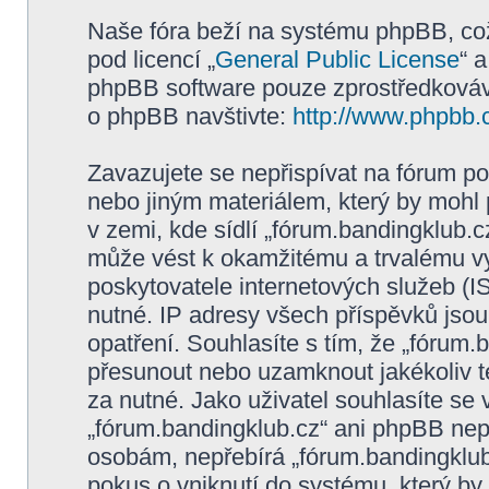
Naše fóra beží na systému phpBB, což 
pod licencí „
General Public License
“ 
phpBB software pouze zprostředkovává
o phpBB navštivte:
http://www.phpbb.
Zavazujete se nepřispívat na fórum p
nebo jiným materiálem, který by mohl
v zemi, kde sídlí „fórum.bandingklub.c
může vést k okamžitému a trvalému v
poskytovatele internetových služeb (I
nutné. IP adresy všech příspěvků jsou
opatření. Souhlasíte s tím, že „fórum.
přesunout nebo uzamknout jakékoliv 
za nutné. Jako uživatel souhlasíte se
„fórum.bandingklub.cz“ ani phpBB nepo
osobám, nepřebírá „fórum.bandingklub
pokus o vniknutí do systému, který by