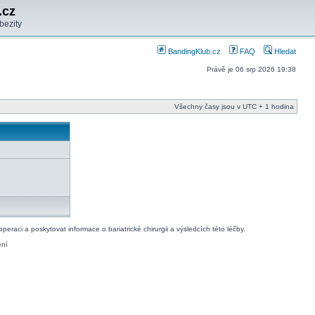
.cz
bezity
BandingKlub.cz
FAQ
Hledat
Právě je 06 srp 2026 19:38
Všechny časy jsou v UTC + 1 hodina
raci a poskytovat informace o bariatrické chirurgii a výsledcích této léčby.
ení