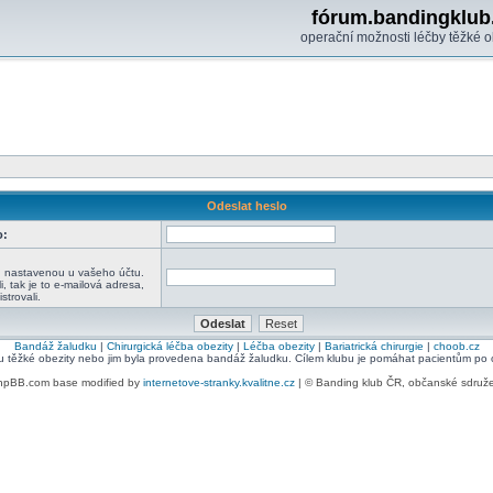
fórum.bandingklub
operační možnosti léčby těžké o
Odeslat heslo
o:
:
u nastavenou u vašeho účtu.
i, tak je to e-mailová adresa,
strovali.
Bandáž žaludku
|
Chirurgická léčba obezity
|
Léčba obezity
|
Bariatrická chirurgie
|
choob.cz
bu těžké obezity nebo jim byla provedena bandáž žaludku. Cílem klubu je pomáhat pacientům po ope
hpBB.com base modified by
internetove-stranky.kvalitne.cz
| © Banding klub ČR, občanské sdruž