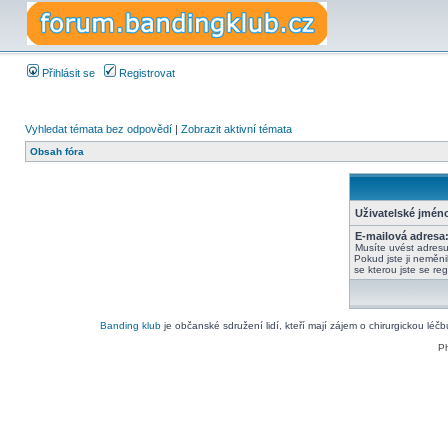
Přihlásit se
Registrovat
Vyhledat témata bez odpovědí
|
Zobrazit aktivní témata
Obsah fóra
Uživatelské jmén
E-mailová adresa
Musíte uvést adres
Pokud jste ji neměnil
se kterou jste se regi
Banding klub
je občanské sdružení lidí, kteří mají zájem o chirurgickou léč
P