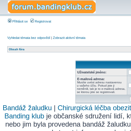
Přihlásit se
Registrovat
Vyhledat témata bez odpovědí
|
Zobrazit aktivní témata
Obsah fóra
Uživatelské jméno:
E-mailová adresa:
Musíte uvést adresu nastavenou
u vašeho účtu. Pokud jste ji
neměnili, tak je to e-mailová adresa,
se kterou jste se registrovali.
Bandáž žaludku
|
Chirurgická léčba obezi
Banding klub
je občanské sdružení lidí, k
nebo jim byla provedena bandáž žaludku