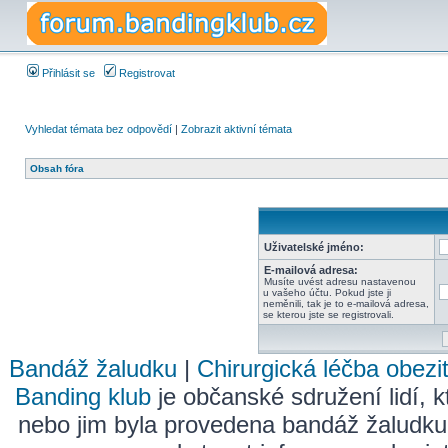
Přihlásit se
Registrovat
Vyhledat témata bez odpovědí
|
Zobrazit aktivní témata
Obsah fóra
Uživatelské jméno:
E-mailová adresa:
Musíte uvést adresu nastavenou
u vašeho účtu. Pokud jste ji
neměnili, tak je to e-mailová adresa,
se kterou jste se registrovali.
Bandáž žaludku
|
Chirurgická léčba obezi
Banding klub
je občanské sdružení lidí, k
nebo jim byla provedena bandáž žaludku