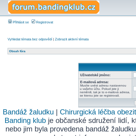
Přihlásit se
Registrovat
Vyhledat témata bez odpovědí
|
Zobrazit aktivní témata
Obsah fóra
Uživatelské jméno:
E-mailová adresa:
Musíte uvést adresu nastavenou
u vašeho účtu. Pokud jste ji
neměnili, tak je to e-mailová adresa,
se kterou jste se registrovali.
Bandáž žaludku
|
Chirurgická léčba obezi
Banding klub
je občanské sdružení lidí, k
nebo jim byla provedena bandáž žaludku