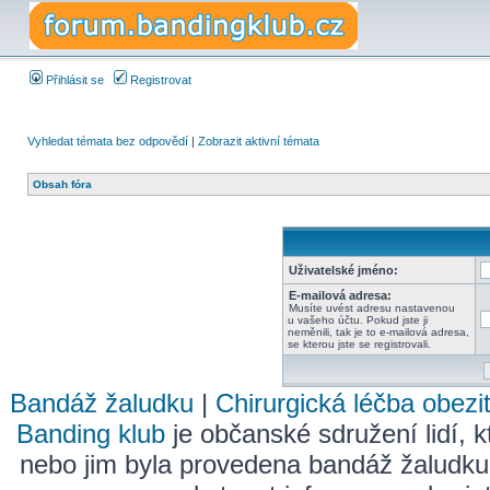
Přihlásit se
Registrovat
Vyhledat témata bez odpovědí
|
Zobrazit aktivní témata
Obsah fóra
Uživatelské jméno:
E-mailová adresa:
Musíte uvést adresu nastavenou
u vašeho účtu. Pokud jste ji
neměnili, tak je to e-mailová adresa,
se kterou jste se registrovali.
Bandáž žaludku
|
Chirurgická léčba obezi
Banding klub
je občanské sdružení lidí, k
nebo jim byla provedena bandáž žaludku