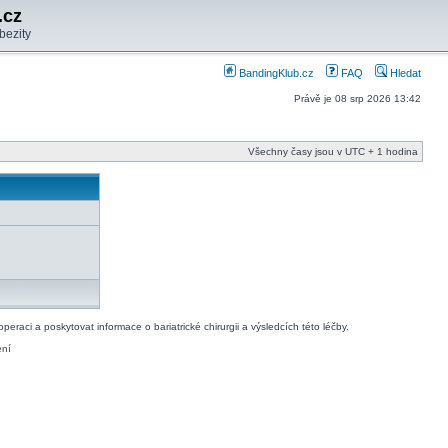
.cz
bezity
BandingKlub.cz
FAQ
Hledat
Právě je 08 srp 2026 13:42
Všechny časy jsou v UTC + 1 hodina
raci a poskytovat informace o bariatrické chirurgii a výsledcích této léčby.
ení