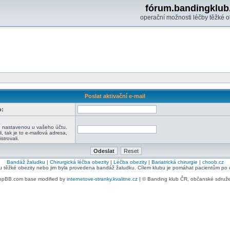
fórum.bandingklub
operační možnosti léčby těžké o
Poslat aktivační e-mail
o:
:
u nastavenou u vašeho účtu.
i, tak je to e-mailová adresa,
strovali.
Bandáž žaludku
|
Chirurgická léčba obezity
|
Léčba obezity
|
Bariatrická chirurgie
|
choob.cz
bu těžké obezity nebo jim byla provedena bandáž žaludku. Cílem klubu je pomáhat pacientům po ope
hpBB.com base modified by
internetove-stranky.kvalitne.cz
| © Banding klub ČR, občanské sdruž