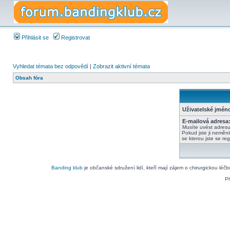
Přihlásit se
Registrovat
Vyhledat témata bez odpovědí
|
Zobrazit aktivní témata
Obsah fóra
Uživatelské jmén
E-mailová adresa
Musíte uvést adres
Pokud jste ji neměnil
se kterou jste se regi
Banding klub
je občanské sdružení lidí, kteří mají zájem o chirurgickou léč
P