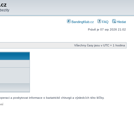
.cz
bezity
BandingKlub.cz
FAQ
Hledat
Právě je 07 srp 2026 21:02
Všechny časy jsou v UTC + 1 hodina
raci a poskytovat informace o bariatrické chirurgii a výsledcích této léčby.
ení