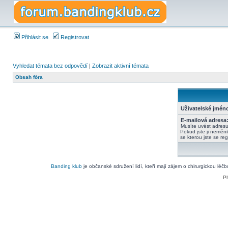
Přihlásit se
Registrovat
Vyhledat témata bez odpovědí
|
Zobrazit aktivní témata
Obsah fóra
Uživatelské jmén
E-mailová adresa
Musíte uvést adres
Pokud jste ji neměnil
se kterou jste se regi
Banding klub
je občanské sdružení lidí, kteří mají zájem o chirurgickou léč
P