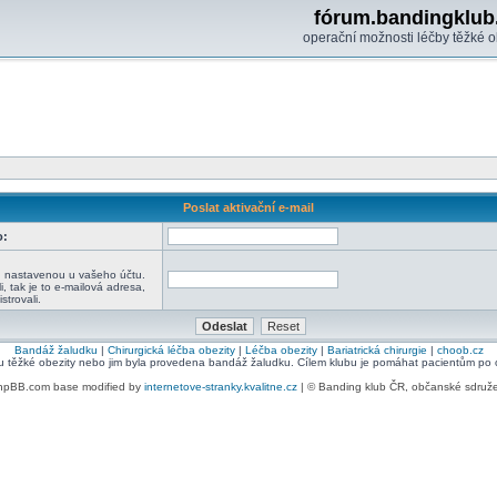
fórum.bandingklub
operační možnosti léčby těžké o
Poslat aktivační e-mail
o:
:
u nastavenou u vašeho účtu.
i, tak je to e-mailová adresa,
strovali.
Bandáž žaludku
|
Chirurgická léčba obezity
|
Léčba obezity
|
Bariatrická chirurgie
|
choob.cz
bu těžké obezity nebo jim byla provedena bandáž žaludku. Cílem klubu je pomáhat pacientům po ope
hpBB.com base modified by
internetove-stranky.kvalitne.cz
| © Banding klub ČR, občanské sdruž