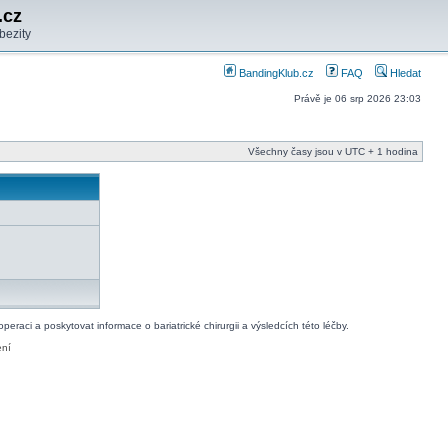
.cz
bezity
BandingKlub.cz
FAQ
Hledat
Právě je 06 srp 2026 23:03
Všechny časy jsou v UTC + 1 hodina
raci a poskytovat informace o bariatrické chirurgii a výsledcích této léčby.
ení