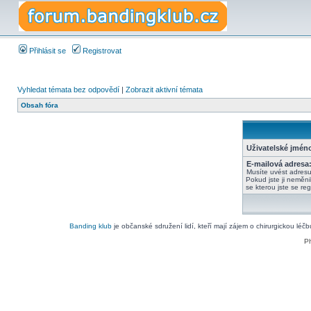
Přihlásit se
Registrovat
Vyhledat témata bez odpovědí
|
Zobrazit aktivní témata
Obsah fóra
Uživatelské jmén
E-mailová adresa
Musíte uvést adres
Pokud jste ji neměnil
se kterou jste se regi
Banding klub
je občanské sdružení lidí, kteří mají zájem o chirurgickou léč
P