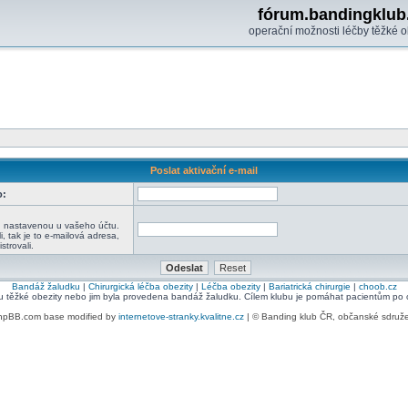
fórum.bandingklub
operační možnosti léčby těžké o
Poslat aktivační e-mail
o:
:
u nastavenou u vašeho účtu.
i, tak je to e-mailová adresa,
strovali.
Bandáž žaludku
|
Chirurgická léčba obezity
|
Léčba obezity
|
Bariatrická chirurgie
|
choob.cz
bu těžké obezity nebo jim byla provedena bandáž žaludku. Cílem klubu je pomáhat pacientům po ope
hpBB.com base modified by
internetove-stranky.kvalitne.cz
| © Banding klub ČR, občanské sdruž