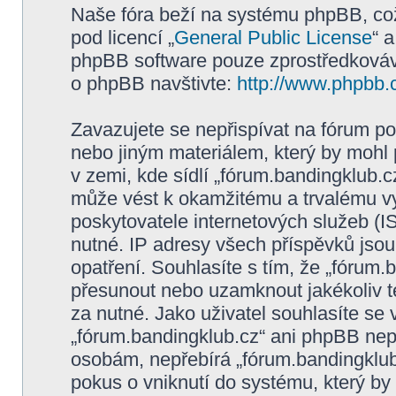
Naše fóra beží na systému phpBB, což 
pod licencí „
General Public License
“ 
phpBB software pouze zprostředkovává
o phpBB navštivte:
http://www.phpbb.
Zavazujete se nepřispívat na fórum p
nebo jiným materiálem, který by mohl
v zemi, kde sídlí „fórum.bandingklub.c
může vést k okamžitému a trvalému v
poskytovatele internetových služeb (I
nutné. IP adresy všech příspěvků jsou
opatření. Souhlasíte s tím, že „fórum.
přesunout nebo uzamknout jakékoliv 
za nutné. Jako uživatel souhlasíte se
„fórum.bandingklub.cz“ ani phpBB nepo
osobám, nepřebírá „fórum.bandingklub
pokus o vniknutí do systému, který by