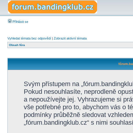
Přihlásit se
Vyhledat témata bez odpovědí
|
Zobrazit aktivní témata
Obsah fóra
fórum.ba
Svým přístupem na „fórum.bandingklub
Pokud nesouhlasíte, neprodleně opusťt
a nepoužívejte jej. Vyhrazujeme si pr
vše potřebné pro to, abychom vás o té
podmínky průběžně sledovat vzhlede
„fórum.bandingklub.cz“ s nimi souhlasí