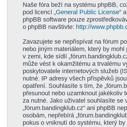
Naše fóra beží na systému phpBB, což 
pod licencí „
General Public License
“ 
phpBB software pouze zprostředkovává
o phpBB navštivte:
http://www.phpbb.
Zavazujete se nepřispívat na fórum p
nebo jiným materiálem, který by mohl
v zemi, kde sídlí „fórum.bandingklub.c
může vést k okamžitému a trvalému v
poskytovatele internetových služeb (I
nutné. IP adresy všech příspěvků jsou
opatření. Souhlasíte s tím, že „fórum.
přesunout nebo uzamknout jakékoliv 
za nutné. Jako uživatel souhlasíte se
„fórum.bandingklub.cz“ ani phpBB nepo
osobám, nepřebírá „fórum.bandingklub
pokus o vniknutí do systému, který by