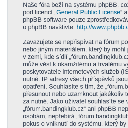
Naše fóra beží na systému phpBB, což 
pod licencí „
General Public License
“ 
phpBB software pouze zprostředkovává
o phpBB navštivte:
http://www.phpbb.
Zavazujete se nepřispívat na fórum p
nebo jiným materiálem, který by mohl
v zemi, kde sídlí „fórum.bandingklub.c
může vést k okamžitému a trvalému v
poskytovatele internetových služeb (I
nutné. IP adresy všech příspěvků jsou
opatření. Souhlasíte s tím, že „fórum.
přesunout nebo uzamknout jakékoliv 
za nutné. Jako uživatel souhlasíte se
„fórum.bandingklub.cz“ ani phpBB nepo
osobám, nepřebírá „fórum.bandingklub
pokus o vniknutí do systému, který by