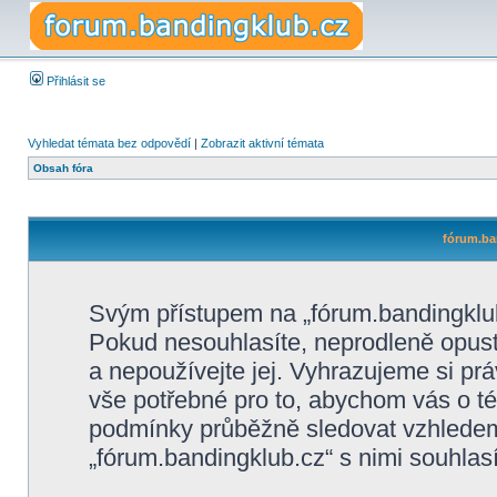
Přihlásit se
Vyhledat témata bez odpovědí
|
Zobrazit aktivní témata
Obsah fóra
fórum.ba
Svým přístupem na „fórum.bandingklub
Pokud nesouhlasíte, neprodleně opusťt
a nepoužívejte jej. Vyhrazujeme si pr
vše potřebné pro to, abychom vás o té
podmínky průběžně sledovat vzhlede
„fórum.bandingklub.cz“ s nimi souhlasí