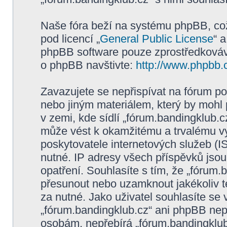
Naše fóra beží na systému phpBB, což 
pod licencí „
General Public License
“ 
phpBB software pouze zprostředkovává
o phpBB navštivte:
http://www.phpbb.
Zavazujete se nepřispívat na fórum p
nebo jiným materiálem, který by mohl
v zemi, kde sídlí „fórum.bandingklub.c
může vést k okamžitému a trvalému v
poskytovatele internetových služeb (I
nutné. IP adresy všech příspěvků jsou
opatření. Souhlasíte s tím, že „fórum.
přesunout nebo uzamknout jakékoliv 
za nutné. Jako uživatel souhlasíte se
„fórum.bandingklub.cz“ ani phpBB nepo
osobám, nepřebírá „fórum.bandingklub