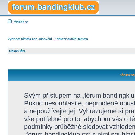
Přihlásit se
Vyhledat témata bez odpovědí
|
Zobrazit aktivní témata
Obsah fóra
fórum.ba
Svým přístupem na „fórum.bandingklub
Pokud nesouhlasíte, neprodleně opusťt
a nepoužívejte jej. Vyhrazujeme si pr
vše potřebné pro to, abychom vás o té
podmínky průběžně sledovat vzhlede
„fórum.bandingklub.cz“ s nimi souhlasí