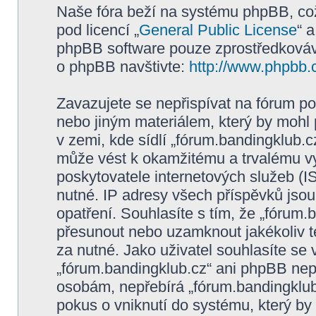
Naše fóra beží na systému phpBB, což 
pod licencí „
General Public License
“ 
phpBB software pouze zprostředkovává
o phpBB navštivte:
http://www.phpbb.
Zavazujete se nepřispívat na fórum p
nebo jiným materiálem, který by mohl
v zemi, kde sídlí „fórum.bandingklub.c
může vést k okamžitému a trvalému v
poskytovatele internetových služeb (I
nutné. IP adresy všech příspěvků jsou
opatření. Souhlasíte s tím, že „fórum.
přesunout nebo uzamknout jakékoliv 
za nutné. Jako uživatel souhlasíte se
„fórum.bandingklub.cz“ ani phpBB nepo
osobám, nepřebírá „fórum.bandingklub
pokus o vniknutí do systému, který by