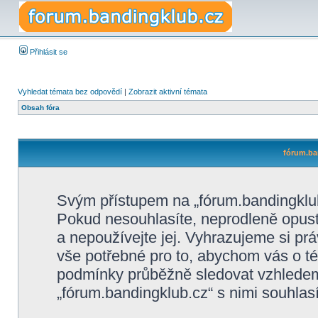
Přihlásit se
Vyhledat témata bez odpovědí
|
Zobrazit aktivní témata
Obsah fóra
fórum.ba
Svým přístupem na „fórum.bandingklub
Pokud nesouhlasíte, neprodleně opusťt
a nepoužívejte jej. Vyhrazujeme si pr
vše potřebné pro to, abychom vás o té
podmínky průběžně sledovat vzhlede
„fórum.bandingklub.cz“ s nimi souhlasí