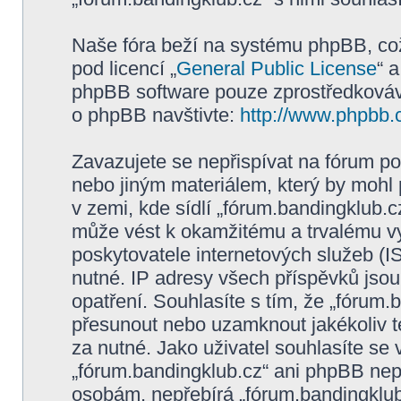
Naše fóra beží na systému phpBB, což 
pod licencí „
General Public License
“ 
phpBB software pouze zprostředkovává
o phpBB navštivte:
http://www.phpbb.
Zavazujete se nepřispívat na fórum p
nebo jiným materiálem, který by mohl
v zemi, kde sídlí „fórum.bandingklub.c
může vést k okamžitému a trvalému v
poskytovatele internetových služeb (I
nutné. IP adresy všech příspěvků jsou
opatření. Souhlasíte s tím, že „fórum.
přesunout nebo uzamknout jakékoliv 
za nutné. Jako uživatel souhlasíte se
„fórum.bandingklub.cz“ ani phpBB nepo
osobám, nepřebírá „fórum.bandingklub