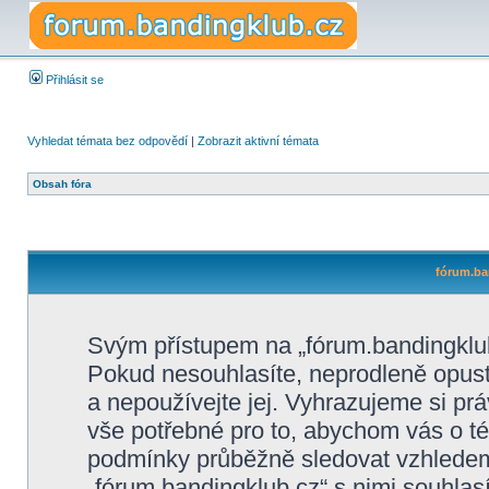
Přihlásit se
Vyhledat témata bez odpovědí
|
Zobrazit aktivní témata
Obsah fóra
fórum.ba
Svým přístupem na „fórum.bandingklub
Pokud nesouhlasíte, neprodleně opusťt
a nepoužívejte jej. Vyhrazujeme si pr
vše potřebné pro to, abychom vás o té
podmínky průběžně sledovat vzhlede
„fórum.bandingklub.cz“ s nimi souhlasí