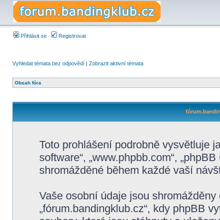
Přihlásit se
Registrovat
Vyhledat témata bez odpovědí
|
Zobrazit aktivní témata
Obsah fóra
fórum.bandin
Toto prohlášení podrobně vysvětluje 
software“, „www.phpbb.com“, „phpBB G
shromážděné během každé vaší návšt
Vaše osobní údaje jsou shromážděny 
„fórum.bandingklub.cz“, kdy phpBB vyt