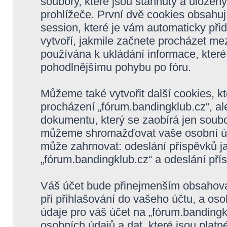
soubory, které jsou stáhnuty a ulože
prohlížeče. První dvě cookies obsahují
session, které je vám automaticky při
vytvoří, jakmile začnete procházet mez
používána k ukládání informace, které 
pohodlnějšímu pohybu po fóru.
Můžeme také vytvořit další cookies, 
procházení „fórum.bandingklub.cz“, al
dokumentu, který se zaobírá jen soubo
můžeme shromažďovat vaše osobní úda
může zahrnovat: odeslání příspěvků ja
„fórum.bandingklub.cz“ a odeslání přís
Váš účet bude přinejmenším obsahovat
při přihlašování do vašeho účtu, a os
údaje pro váš účet na „fórum.banding
osobních údajů a dat, které jsou platné