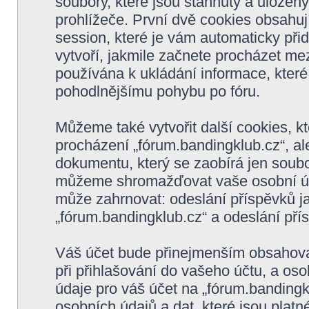
soubory, které jsou stáhnuty a ulože
prohlížeče. První dvě cookies obsahují
session, které je vám automaticky při
vytvoří, jakmile začnete procházet mez
používána k ukládání informace, které 
pohodlnějšímu pohybu po fóru.
Můžeme také vytvořit další cookies, 
procházení „fórum.bandingklub.cz“, al
dokumentu, který se zaobírá jen soubo
můžeme shromažďovat vaše osobní úda
může zahrnovat: odeslání příspěvků ja
„fórum.bandingklub.cz“ a odeslání přís
Váš účet bude přinejmenším obsahovat
při přihlašování do vašeho účtu, a os
údaje pro váš účet na „fórum.banding
osobních údajů a dat, které jsou platné