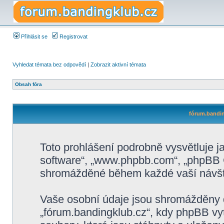
Přihlásit se
Registrovat
Vyhledat témata bez odpovědí
|
Zobrazit aktivní témata
Obsah fóra
fórum.bandin
Toto prohlášení podrobně vysvětluje 
software“, „www.phpbb.com“, „phpBB G
shromážděné během každé vaší návšt
Vaše osobní údaje jsou shromážděny 
„fórum.bandingklub.cz“, kdy phpBB vyt