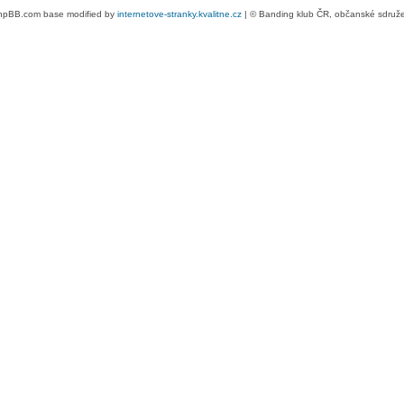
hpBB.com base modified by
internetove-stranky.kvalitne.cz
| © Banding klub ČR, občanské sdruž