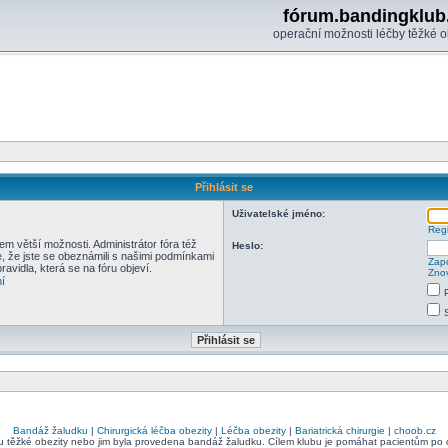
fórum.bandingklub
operační možnosti léčby těžké o
Přihlásit se
Uživatelské jméno:
Regi
em větší možnosti. Administrátor fóra též
Heslo:
e, že jste se obeznámili s našimi podmínkami
Zapo
pravidla, která se na fóru objeví.
Znov
í
Bandáž žaludku
|
Chirurgická léčba obezity
|
Léčba obezity
|
Bariatrická chirurgie
|
choob.cz
bu těžké obezity nebo jim byla provedena bandáž žaludku. Cílem klubu je pomáhat pacientům po ope