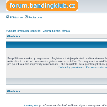
Přihlásit se
Registrovat
Vyhledat témata bez odpovědí
|
Zobrazit aktivní témata
Obsah fóra
Pro přihlášení musíte být registrován. Registrace trvá jen pár vteřin a dává vám mnoh
může dávat rozšířené pravomoci registrovaným uživatelům. Před registrací se ujistět
pro použití a s dalšími pravidly a ujednáními. Také se ujistěte, že si přečtete jakákoliv 
Podmínky pro užívání
|
Ochrana soukrom
Obsah fóra
Banding klub
je občanské sdružení lidí, kteří mají zájem o chirurgickou léč