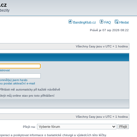
.cz
bezity
BandingKlub.cz
FAQ
Hledat
Právě je 07 srp 2026 08:22
Všechny časy jsou v UTC + 1 hodina
strovat
mněl(a) jsem heslo
u poslat aktivační e-mail
Přihlásit mě automaticky při každé návštěvě
Skrýt můj online stav pro toto přihlášení
Všechny časy jsou v UTC + 1 hodina
Přejít na:
raci a poskytovat informace o bariatrické chirurgii a výsledcích této léčby.