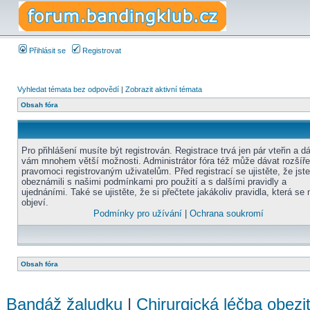
Přihlásit se
Registrovat
Vyhledat témata bez odpovědí
|
Zobrazit aktivní témata
Obsah fóra
Pro přihlášení musíte být registrován. Registrace trvá jen pár vteřin a d
vám mnohem větší možnosti. Administrátor fóra též může dávat rozšíř
pravomoci registrovaným uživatelům. Před registrací se ujistěte, že jst
obeznámili s našimi podmínkami pro použití a s dalšími pravidly a
ujednáními. Také se ujistěte, že si přečtete jakákoliv pravidla, která se 
objeví.
Podmínky pro užívání
|
Ochrana soukromí
Obsah fóra
Bandáž žaludku
|
Chirurgická léčba obezi