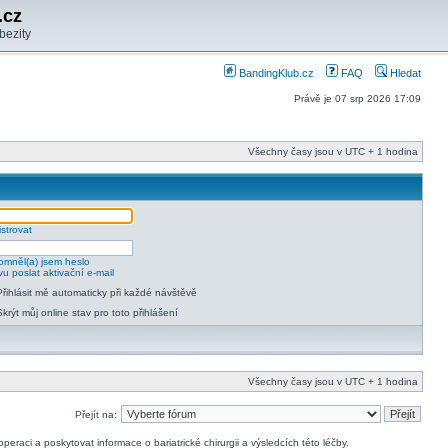
.cz
bezity
BandingKlub.cz
FAQ
Hledat
Právě je 07 srp 2026 17:09
Všechny časy jsou v UTC + 1 hodina
strovat
mněl(a) jsem heslo
u poslat aktivační e-mail
Přihlásit mě automaticky při každé návštěvě
Skrýt můj online stav pro toto přihlášení
Všechny časy jsou v UTC + 1 hodina
Přejít na:
raci a poskytovat informace o bariatrické chirurgii a výsledcích této léčby.