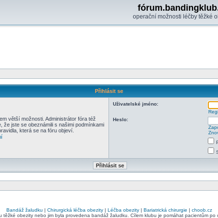
fórum.bandingklub
operační možnosti léčby těžké o
Přihlásit se
Uživatelské jméno:
Regi
em větší možnosti. Administrátor fóra též
Heslo:
e, že jste se obeznámili s našimi podmínkami
Zapo
pravidla, která se na fóru objeví.
Znov
í
Bandáž žaludku
|
Chirurgická léčba obezity
|
Léčba obezity
|
Bariatrická chirurgie
|
choob.cz
bu těžké obezity nebo jim byla provedena bandáž žaludku. Cílem klubu je pomáhat pacientům po ope