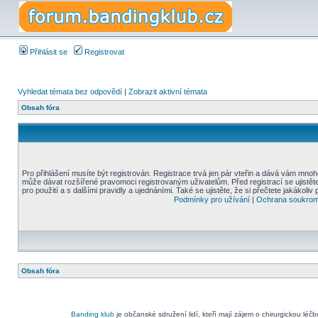
Přihlásit se
Registrovat
Vyhledat témata bez odpovědí
|
Zobrazit aktivní témata
Obsah fóra
Pro přihlášení musíte být registrován. Registrace trvá jen pár vteřin a dává vám mnoh
může dávat rozšířené pravomoci registrovaným uživatelům. Před registrací se ujistět
pro použití a s dalšími pravidly a ujednáními. Také se ujistěte, že si přečtete jakákoliv 
Podmínky pro užívání
|
Ochrana soukrom
Obsah fóra
Banding klub
je občanské sdružení lidí, kteří mají zájem o chirurgickou léč