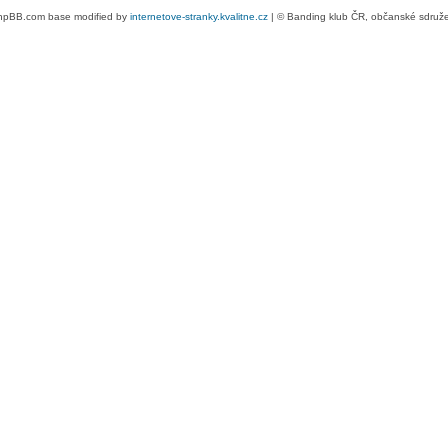
hpBB.com base modified by
internetove-stranky.kvalitne.cz
| © Banding klub ČR, občanské sdruž