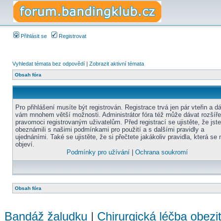
Přihlásit se
Registrovat
Vyhledat témata bez odpovědí
|
Zobrazit aktivní témata
Obsah fóra
Pro přihlášení musíte být registrován. Registrace trvá jen pár vteřin a d
vám mnohem větší možnosti. Administrátor fóra též může dávat rozšíř
pravomoci registrovaným uživatelům. Před registrací se ujistěte, že jst
obeznámili s našimi podmínkami pro použití a s dalšími pravidly a
ujednáními. Také se ujistěte, že si přečtete jakákoliv pravidla, která se 
objeví.
Podmínky pro užívání
|
Ochrana soukromí
Obsah fóra
Bandáž žaludku
|
Chirurgická léčba obezi